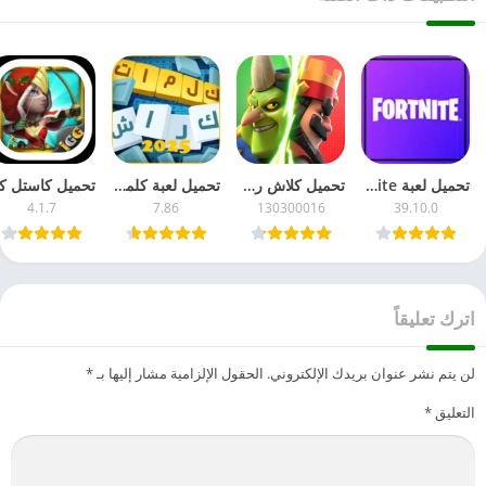
تحميل لعبة Fortnite مهكرة 2026 جاهزة – للأندرويد APK آخر تحديث مجاناً
تحميل كلاش رويال 2026 Clash Royale مهكرة للأندرويد – مجاناً APK آخر إصدار
تحميل لعبة كلمات كراش مهكرة 2026 للأندرويد – APK آخر تحديث مجاناً
4.1.7
7.86
130300016
39.10.0
اترك تعليقاً
لن يتم نشر عنوان بريدك الإلكتروني.
الحقول الإلزامية مشار إليها بـ
*
التعليق
*