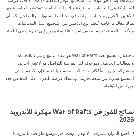
بالإضافة إلى الجو الودي في المجتمع، يوفر لك لعبة War of Rafts فرصة
للمشاركة في التحديات المشتركة والأحداث الخاصة. تستطيع المنافسة مع
اللاعبين الآخرين واختبار مهاراتك في مختلف المستويات والمراحل. كما أن
هناك فعاليات خاصة تُنظم بين اللاعبين في المجتمع، مثل المسابقات
والألعاب الجماعية، مما يضيف لمسة تنافسية ومرح إلى تجربتك في اللعبة.
باختصار، مجتمع لعبة War of Rafts هو مكان ممتع ومليء بالتحديات
والفعاليات الخاصة، وهو يوفر لك الفرصة للتواصل مع لاعبين آخرين
ومشاركة تجاربك وأفكارك. إذا كنت تستمتع باللعبة، فإن الانضمام إلى
المجتمع سيزيد من متعة تجربتك ويمنحك فرصة للتعرف على أشخاص جدد
من نفس الاهتمامات.
نصائح للفوز في War of Rafts مهكرة للأندرويد
2026
اجمع الموارد بسرعة – لا تهدر الوقت، قم بتوسيع طوافتك بأسرع ما