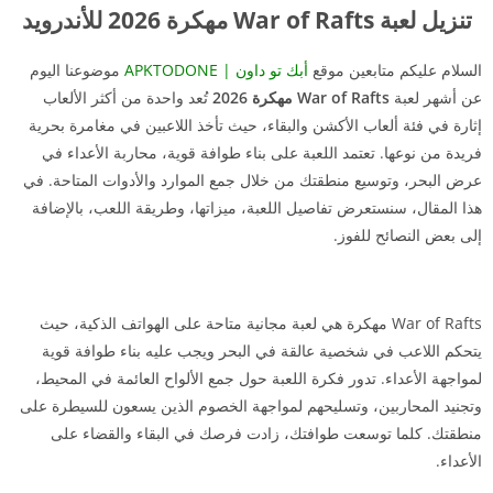
تنزيل لعبة War of Rafts مهكرة 2026 للأندرويد
السلام عليكم متابعين موقع
أبك تو داون | APKTODONE
موضوعنا اليوم
عن أشهر لعبة
War of Rafts مهكرة 2026
تُعد واحدة من أكثر الألعاب
إثارة في فئة ألعاب الأكشن والبقاء، حيث تأخذ اللاعبين في مغامرة بحرية
فريدة من نوعها. تعتمد اللعبة على بناء طوافة قوية، محاربة الأعداء في
عرض البحر، وتوسيع منطقتك من خلال جمع الموارد والأدوات المتاحة. في
هذا المقال، سنستعرض تفاصيل اللعبة، ميزاتها، وطريقة اللعب، بالإضافة
إلى بعض النصائح للفوز.
War of Rafts مهكرة هي لعبة مجانية متاحة على الهواتف الذكية، حيث
يتحكم اللاعب في شخصية عالقة في البحر ويجب عليه بناء طوافة قوية
لمواجهة الأعداء. تدور فكرة اللعبة حول جمع الألواح العائمة في المحيط،
وتجنيد المحاربين، وتسليحهم لمواجهة الخصوم الذين يسعون للسيطرة على
منطقتك. كلما توسعت طوافتك، زادت فرصك في البقاء والقضاء على
الأعداء.