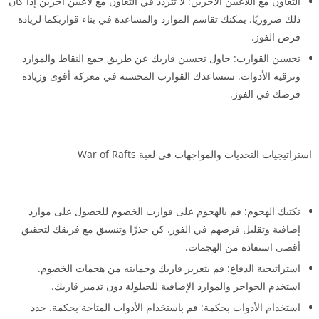
التعاون مع اللاعبين الآخرين: لا تتردد في التعاون مع لاعبين آخرين إذا كان
ذلك ضروريًا. يمكنك تقاسم الموارد والمساعدة في بناء قواربكما لزيادة
فرص الفوز.
تحسين القوارب: حاول تحسين قاربك عن طريق جمع النقاط والموارد
وترقية الأدوات. ستساعدك القوارب المحسنة في معركة أقوى وزيادة
فرصك في الفوز.
استراتيجيات التحديات والمواجهات في لعبة War of Rafts
تكتيك الهجوم: قم بالهجوم على قوارب الخصوم للحصول على موارد
إضافية وتقليل فرصهم في الفوز. كن حذرًا وتنسيق مع فريقك لتحقيق
أقصى استفادة من الهجمات.
استراتيجية الدفاع: قم بتعزيز قاربك وحمايته من هجمات الخصوم.
استخدم الحواجز والموارد الإضافية للحيلولة دون تدمير قاربك.
استخدام الأدوات بحكمة: قم باستخدام الأدوات المتاحة بحكمة. حدد