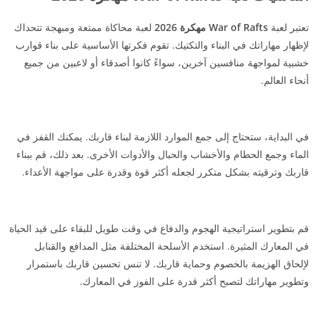
تعتبر لعبة
War of Rafts مهكرة 2026
لعبة محاكاة ممتعة ومبهجة تتحداك
لإظهار مهاراتك في البناء والتكتيك. تقوم فكرتها الأساسية على بناء قوارب
خشبية لمواجهة منافسين آخرين، سواءً كانوا أصدقاء أو لاعبين من جميع
أنحاء العالم.
في البداية، ستحتاج إلى جمع الموارد اللازمة لبناء قاربك. يمكنك القفز في
الماء وجمع الحطام والأخشاب والحبال والأدوات الأخرى. بعد ذلك، قم ببناء
قاربك وترقيته بشكل متكرر لجعله أكثر قوة وقدرة على مواجهة الأعداء.
قم بتطوير استراتيجية الهجوم والدفاع في وقت طويل للبقاء على قيد الحياة
في المعارك المثيرة. استخدم الأسلحة المختلفة مثل المدافع والقنابل
لإلحاق الهزيمة بالخصوم وحماية قاربك. لا تنس تحسين قاربك باستمرار
وتطوير مهاراتك لتصبح أكثر قدرة على الفوز في المعارك.