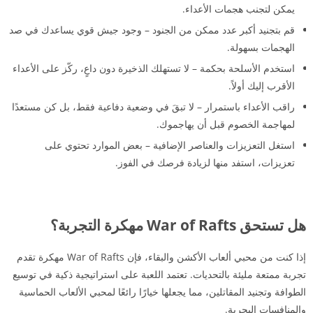
يمكن لتجنب هجمات الأعداء.
قم بتجنيد أكبر عدد ممكن من الجنود – وجود جيش قوي يساعدك في صد
الهجمات بسهولة.
استخدم الأسلحة بحكمة – لا تستهلك الذخيرة دون داعٍ، ركّز على الأعداء
الأقرب إليك أولاً.
راقب الأعداء باستمرار – لا تبقَ في وضعية دفاعية فقط، بل كن مستعدًا
لمهاجمة الخصوم قبل أن يهاجموك.
استغل التعزيزات والعناصر الإضافية – بعض الموارد تحتوي على
تعزيزات، استفد منها لزيادة فرصك في الفوز.
هل تستحق War of Rafts مهكرة التجربة؟
إذا كنت من محبي ألعاب الأكشن والبقاء، فإن War of Rafts مهكرة تقدم
تجربة ممتعة مليئة بالتحديات. تعتمد اللعبة على استراتيجية ذكية في توسيع
الطوافة وتجنيد المقاتلين، مما يجعلها خيارًا رائعًا لمحبي الألعاب الحماسية
والمنافسات البحرية.