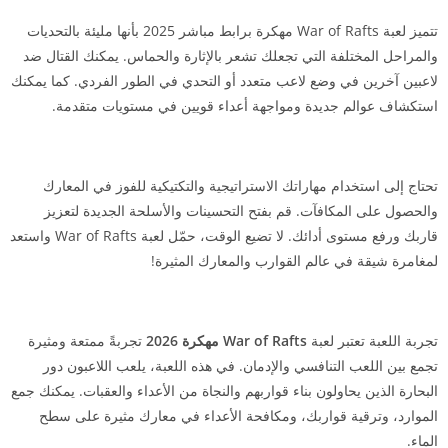
تتميز لعبة War of Rafts مهكرة برابط مباشر 2025 بأنها مليئة بالتحديات
والمراحل المختلفة التي تجعلك تشعر بالإثارة والحماس. يمكنك القتال ضد
لاعبين آخرين في وضع لاعب متعدد أو التحدي في الطور الفردي. كما يمكنك
استكشاف عوالم جديدة ومواجهة أعداء قويين في مستويات متقدمة.
تحتاج إلى استخدام مهاراتك الاستراتيجية والتكتيكية للفوز في المعارك
والحصول على المكافآت. قم بفتح التحسينات والأسلحة الجديدة لتعزيز
قاربك ورفع مستوى أدائك. لا تضيع الوقت، حمّل لعبة War of Rafts واستعد
لمغامرة شيقة في عالم القوارب والمعارك المثيرة!
تجربة اللعبة تعتبر لعبة
War of Rafts مهكرة 2026
تجربةً ممتعة ومثيرة
تجمع بين اللعب التنافسي والإدمان. في هذه اللعبة، يلعب اللاعبون دور
البحارة الذين يحاولون بناء قواربهم والنجاة من الأعداء والعقبات. يمكنك جمع
الموارد، وترقية قواربك، ومكافحة الأعداء في معارك مثيرة على سطح
الماء.