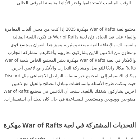
الوقت المناسب لاستخدامها واختر الأداة المناسبة للموقف الحالي.
مجتمع لعبة War of Rafts مهكرة 2025 إذا كنت من محبي ألعاب المغامرة
والبقاء على قيد الحياة، فإن لعبة War of Rafts قد تكون اللعبة المثالية
بالنسبة لك. بالإضافة للعبة ممتعة ومثيرة، يتميز هذا العنوان بمجتمع قوي
ومتعاون من اللاعبين الذين يشاركون تجاربهم وأفكارهم. مشاركة التجارب
والأفكار في لعبة War of Rafts مهكرة يعتبر المجتمع الخاص بلعبة War of
Rafts مكانًا رائعًا للتواصل ومشاركة التجارب والأفكار مع لاعبين آخرين.
يمكنك الانضمام إلى المجتمع عبر منصات التواصل الاجتماعي مثل Discord،
حيث يمكنك طرح الأسئلة والمناقشات وتبادل النصائح والحيل مع لاعبين
آخرين يشاركون شغفك باللعبة. ستجد أن اللاعبين في مجتمع War of Rafts
مفتوحين وودودين ومستعدين للمساعدة في حال كان لديك أي استفسارات.
التحديات المشتركة في لعبة War of Rafts مهكرة