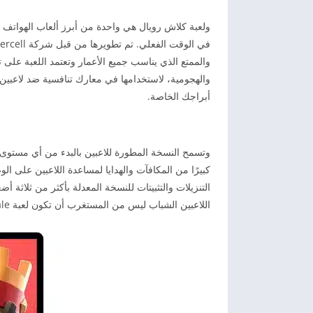
ولعبة كلاش رويال هي واحدة من أبرز ألعاب الهواتف ال
والممتع الذي يناسب جميع الأعمار وتعتمد اللعبة عل
والهجومية، لاستخدامها في معارك تنافسية ضد لاعبين 
أبراجك الخاصة.
وتسمح النسخة المطورة للاعبين بالبدء من أي مستوى ي
كبيرًا من المكافآت والهدايا لمساعدة اللاعبين على 
التنزيلات والتثبيتات للنسخة المعدلة بأكثر من ثلاثة أ
اللاعبين الشباب ليس من المستغرب أن تكون لعبة Clash Royale واحدة من أشهر الألعاب الملحمية في العصر الحديث.