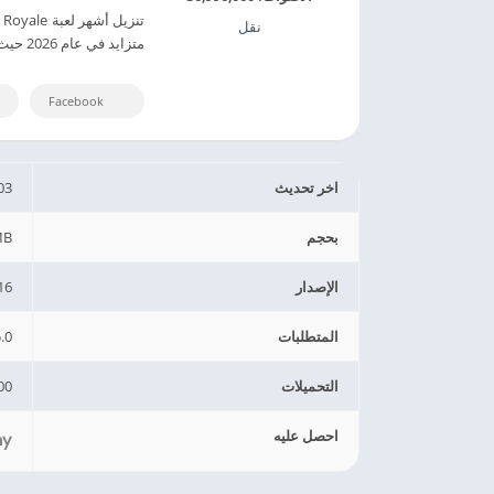
نقل
متزايد في عام 2026 حيث تقدم للاعبين مزايا عديدة على النسخة الرسمية.
Facebook
اخر تحديث
03
بحجم
MB
الإصدار
16
المتطلبات
.0
التحميلات
0+
احصل عليه