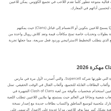
قتالية متنوعة تتطور كلما تقدم اللاعب في تجميع الكؤوس. يمكن للاعبين
 لتحسين أدائهم في المعارك.
وعلاوة على ذلك، تقدم كلاش رويال نظامًا اجتماعيًا قويًا يسمح للاعبين بتكوين أو الانضمام إلى قبائل (Clans) حيث يمكنهم
ة بطولات وتحديات خاصة تمنح مكافآت قيمة وتعد كلاش رويال واحدة من
ع الذي يتطلب التخطيط الاستراتيجي وردود فعل سريعة، مما جعلها تجربة
وهي إحدى الألعاب الشهيرة التي طورتها شركة Supercell، والتي أُصدرت لأول مرة في مارس
يجية، وألعاب البطاقات القابلة للتجميع، وألعاب القتال في الوقت الحقيقي. تمثل
Clash Royale تجربة فريدة من نوعها حيث يمكن للاعبين استخدام شخصيات مألوفة من لعبة Clash of Clans الشهيرة في
ب شعبية ونجاحًا في العالم حيث يستمتع بها ملايين اللاعبين تتطلب اللعبة
رك ملحمية لتوسيع المناطق واكتساب بطاقات جديدة مع إصدار نسخة
رتفعت شعبية اللعبة بشكل كبير مما يوفر للاعبين مزايا عديدة على الإصدار الرسمي على