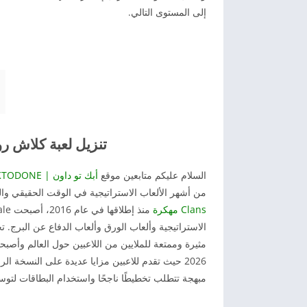
إلى المستوى التالي.
تنزيل لعبة كلاش رويال Clash Royale م
السلام عليكم متابعين موقع
أبك تو داون | APKTODONE
من أشهر الألعاب الاستراتيجية في الوقت الحقيقي والتي طورتها شركة Supercell، ن
Clans مهكرة
الاستراتيجية وألعاب الورق وألعاب الدفاع عن البرج. ت
مبهجة تتطلب تخطيطًا ناجحًا واستخدام البطاقات لتوسيع