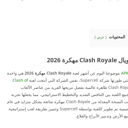
المحتويات
عرض
هكرة 2026
موضوعنا اليوم عن أشهر لعبة
Clash Royale مهكرة 2026
هي واحدة
فس الشركة التي أنتجت لعبة
Clash of
منذ إطلاقها في عام 2016، أصبحت Clash Royale ظاهرة عالمية بفضل مزيجها الفريد من عناصر الألعاب
جمع اللعبة بين التنافس الشديد والتخطيط الاستراتيجي، مما يجعلها تجربة
مثيرة وممتعة للملايين من اللاعبين حول العالم وأصبحت النسخة المعدلة من Clash Royale مهكرة شائعة بشكل متزايد في عام
2026 حيث تقدم للاعبين مزايا عديدة على النسخة الرسمية تم تطوير اللعبة بواسطة Supercell وتتميز بطريقة لعب إستراتيجية
 الأرض وتدمير الأبراج والقلاع.