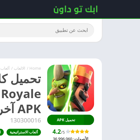
Home
/
الالعاب
/
ألعاب 
e
APK آخر إصدار
130300016
تحميل APK
4.2
/5
ألعاب الاستراتيجية
ا
الأصوات:
36,996,060