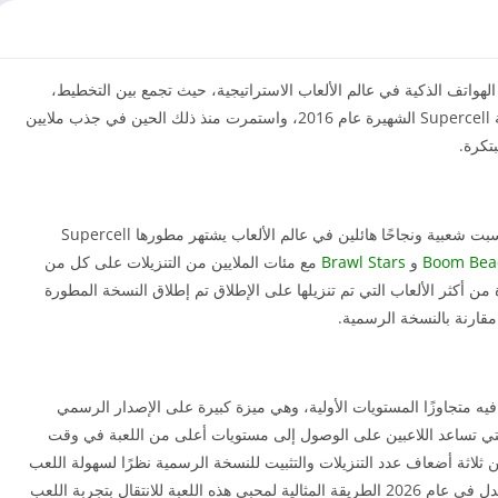
هواتف الذكية في عالم الألعاب الاستراتيجية، حيث تجمع بين التخطيط،
السرعة، والتفاعل المباشر مع اللاعبين. أطلقتها شركة Supercell الشهيرة عام 2016، واستمرت منذ ذلك الحين في جذب ملايين
تكرة.
كلاش رويال مهكرة هي لعبة ملحمية واستراتيجية اكتسبت شعبية ونجاحًا هائلين في عالم الألعاب يشتهر مطورها Supercell
Boom Bea
و
Brawl Stars
مع مئات الملايين من التنزيلات على كل من
Andr و iOS أصبحت Clash Royale واحدة من أكثر الألعاب التي تم تنزيلها على الإطلاق تم إطلاق النسخة المطورة
ه متجاوزًا المستويات الأولية، وهي ميزة كبيرة على الإصدار الرسمي
 التي تساعد اللاعبين على الوصول إلى مستويات أعلى من اللعبة في وقت
ثلاثة أضعاف عدد التنزيلات والتثبيت للنسخة الرسمية نظرًا لسهولة اللعب
المعدل في عام 2026 الطريقة المثالية لمحبي هذه اللعبة للانتقال بتجربة اللعب