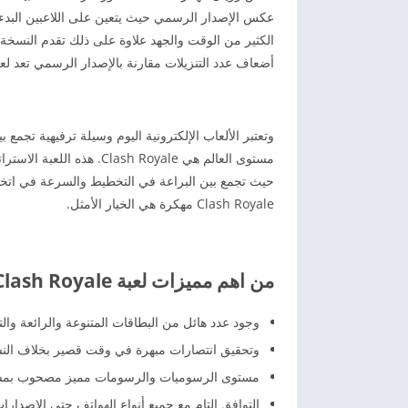
عكس الإصدار الرسمي حيث يتعين على اللاعبين البدء 
الكثير من الوقت والجهد علاوة على ذلك تقدم النسخة 
أضعاف عدد التنزيلات مقارنة بالإصدار الرسمي تعد لعبة Clash Royale 2026 مهكرة المطورة لعبة لا يمكن تفو
وتعتبر الألعاب الإلكترونية اليوم وسيلة ترفيهية تجمع
مستوى العالم هي sh Royale
حيث تجمع بين البراعة في التخطيط والسرعة في اتخاذ 
Clash Royale مهكرة هي الخيار الأمثل.
من اهم مميزات لعبة Clash Royale مهكرة 2026
وجود عدد هائل من البطاقات المتنوعة والرائعة وا
وتحقيق انتصارات مبهرة في وقت قصير بخلاف النسخ
مستوى الرسوميات والرسومات مميز مصحوب بمستو
التوافق التام مع جميع أنواع الهواتف حتى الإصدارات الق