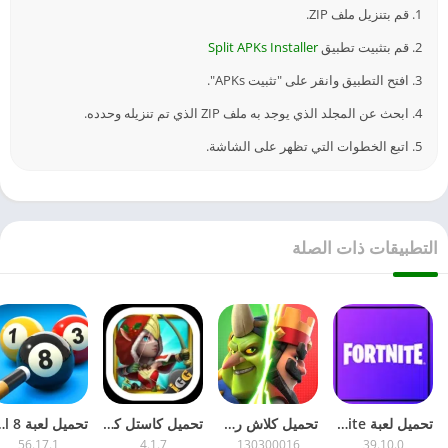
1. قم بتنزيل ملف ZIP.
2. قم بتثبيت تطبيق
Split APKs Installer
3. افتح التطبيق وانقر على "تثبيت APKs".
4. ابحث عن المجلد الذي يوجد به ملف ZIP الذي تم تنزيله وحدده.
5. اتبع الخطوات التي تظهر على الشاشة.
التطبيقات ذات الصلة
تحميل لعبة Fortnite مهكرة 2026 جاهزة – للأندرويد APK آخر تحديث مجاناً
تحميل كلاش رويال 2026 Clash Royale مهكرة للأندرويد – مجاناً APK آخر إصدار
تحميل كاستل كلاش 2026 Castle Clash مهكرة – للأندرويد APK مجاناً آخر تحديث
تحميل لعبة 8 Ball Pool مهكرة 2026
56.17.1
4.1.7
130300016
39.10.0