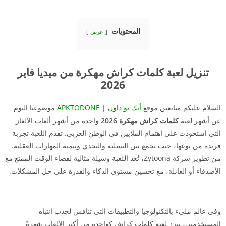
المحتويات
عرض
تنزيل لعبة كلمات كراش مهكرة من ميديا فاير
2026
السلام عليكم متابعين موقع
أبك تو داون | APKTODONE
موضوعنا اليوم
عن أشهر لعبة
كلمات كراش مهكرة 2026
واحدة من أشهر ألعاب الألغاز
التي استحوذت على اهتمام الملايين في الوطن العربي. تقدم اللعبة تجربة
فريدة من نوعها، حيث تجمع بين التسلية والتحدي وتنمية المهارات العقلية.
من تطوير شركة Zytoona، تُعد اللعبة وسيلة مثالية لقضاء الوقت الممتع مع
الأصدقاء أو العائلة، مع تحسين مستوى الذكاء والقدرة على حل المشكلات.
وفي عالم مليء بالتكنولوجيا والتطبيقات التي تنافس لجذب انتباه
المستخدمين، تبرز لعبة كلمات كراش كواحدة من أكثر الألعاب شهرةً