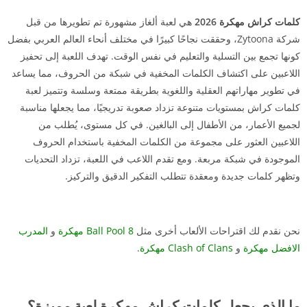
كلمات كراش مهكرة 2026
هي لعبة ألغاز مشهورة تم تطويرها من قبل
شركة Zytoona، وحققت نجاحًا كبيرًا في مختلف أنحاء العالم العربي بفضل
كونها تجمع بين التسلية والتعليم في نفس الوقت. تهدف اللعبة إلى تحفيز
اللاعبين على اكتشاف الكلمات المخفية في شبكة من الحروف، مما يساعد
في تطوير مهاراتهم العقلية واللغوية بطريقة ممتعة وسلسة وتتميز لعبة
كلمات كراش بمستويات متنوعة تزداد صعوبة تدريجيًا، مما يجعلها مناسبة
لجميع الأعمار، من الأطفال إلى البالغين. في كل مستوى، يُطلب من
اللاعبين العثور على مجموعة من الكلمات المخفية باستخدام الحروف
الموجودة في شبكة مربعة. ومع تقدم اللاعب في اللعبة، تزداد التحديات
وتظهر كلمات جديدة ومعقدة تتطلب التفكير الدقيق والتركيز.
نحن نقدم لك اقتراحات الألعاب أخرى مثل
8 Ball Pool مهكرة
و
المدرب
الافضل مهكرة
و
Clash of Clans مهكرة
.
ما الذي يجعل كلمات كراش مهكرة لعبة مميزة؟