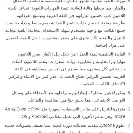
ميزات اللعبة مناسبة لجميع الأعمار: اللعبة مصممة لتناسب الأطفال
والكبار، مما يجعلها مثالية للعائلة. تنمية المهارات اللغوية: تساعد اللعبة
اللاعبين على تحسين مهاراتهم في اللغة العربية وتوسيع مفرداتهم
بطريقة ممتعة. تصميم جذاب: تتميز اللعبة بتصميم بسيط وجذاب يناسب
جميع الفئات، مع واجهة مستخدم سهلة الاستخدام. مجانية: اللعبة مجانية
للتنزيل واللعب، لكن تحتوي على بعض المشتريات داخل اللعبة للحصول
على مزايا إضافية.
الفائدة التعليمية تنمية العقل: من خلال حل الألغاز، يعزز اللاعبون
مهاراتهم التحليلية والتفكيرية. زيادة المفردات: يتعلم اللاعبون كلمات
جديدة في كل مستوى، مما يساهم في تحسين مستواهم في اللغة
العربية. تحسين التركيز: تحتاج اللعبة إلى قدر كبير من الانتباه والتركيز
لاكتشاف الكلمات المخفية.
يمكن للاعبين مشاركة إنجازاتهم ومراحلهم مع الأصدقاء على وسائل
التواصل الاجتماعي، مما يخلق جوًا من المنافسة والتفاعل.
متوفرة للتنزيل على متاجر التطبيقات الشهيرة مثل Google Play وApp
Store، وهي تدعم الأجهزة التي تعمل بنظامي Android و iOS.
تقوم Zytoona بتقديم تحديثات دورية للعبة، مما يضيف مستويات جديدة
وتحديات متنوعة، مع تحسينات على الأداء وتجربة اللعب.