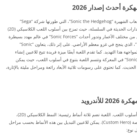
هي جزء من سلسلة الألعاب الشهيرة “Sonic the Hedgehog”، التي طورتها شركة “Sega”
وأُصدرت في عام 2017. تعد هذه اللعبة من أبرز الإصدارات الحديثة في السلسلة، حيث تمزج بين أسلوب اللعب الكلاسيكي (2D)
والحديث (3D)، مما يوفر تجربة متنوعة ومثيرة للاعبين من مختلف الأعمار وتدور أحداث “Sonic Forces” في عالم مهدد بسيطرة
عدو جديد يُدعى “Infinite” وتحالفه مع “Dr. Eggman”، الذي ينجح في غزو معظم الأراضي. على إثر ذلك، يتعاون “Sonic”
اؤه، مثل “Knuckles”، “Tails”، و”Shadow”، لمواجهة هذا التهديد. كما تقدم اللعبة أيضًا ميزة فريدة تتيح للاعبين إنشاء
شخصية جديدة مخصصة، يُمكنها الانضمام إلى فريق “Sonic” في المعركة وتتسم اللعبة بتنوع في أسلوب اللعب، حيث يمكن
لاعبين التبديل بين اللعب بأسلوب 2D التقليدي أو 3D الحديث. كما تحتوي على رسومات ثلاثية الأبعاد رائعة ومراحل مليئة بالإثارة،
من أبرز سمات “Sonic Forces” هو التنوع الكبير في أسلوب اللعب. اللعبة تضم ثلاثة أنماط رئيسية: النمط الكلاسيكي (2D)،
والنمط الحديث (3D)، وأسلوب اللعب بشخصية مخصصة (Custom Hero). يمكن للاعبين التبديل بين هذه الأنماط بحسب مراحل
 نوع: