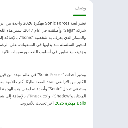
وصف
تعتبر لعبة
Sonic Forces مهكرة 2026
شركة “Sega” وأُطلقت 
والمبتكر الذي يعرف
لمحبي السلسلة منذ بدايتها في التسعينات. على الرغم م
وجديد، مع تطوير في أسلوب اللعب ورسومات ثلاثية الأ
الكثير من الأراضي. تتخذ القصة طابعًا أكثر ظلامية مق
المعتاد، و”Shadow”، و”Knuckles”، بالإضافة إلى شخصية جديدة يمكن تخصيصها تمامًا بواسطة اللاعب ويمكنك تنزيل لعبة
Balls مهكرة 2025
آخر تحديث للأندرويد.