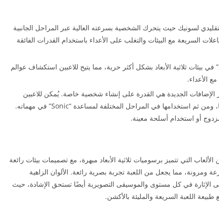
سلوب اللعب التقليدي لسونيك حيث يتحرك الشخصية بسرعته العالية عبر المراحل الجانبية
تفاعلات السريعة مع البيئات والتغلب على الأعداء باستخدام القدرات الفائقة
النمط الحديث (3D): في هذا النمط، يتحرك “Sonic” في بيئات ثلاثية الأبعاد بشكل أكثر حرية، مما يتيح للاعبين استكشاف عوالم
ع الأعداء.
Cust): واحدة من أبرز الإضافات الجديدة هي القدرة على إنشاء شخصية خاصة. يُمكن للاعبين
تصميم الشخصية من خلال تخصيص شكلها وقدراتها، ومن ثم استخدامها في المراحل المختلفة لمساعدة “Sonic” في مهماته.
زدوج أو استخدام أسلحة معينة.
ومات، تُعد Sonic Forces مهكرة من الألعاب التي تتميز برسوميات ثلاثية الأبعاد مبهرة، مع تصميمات بيئات رائعة
رعة ومرونة، مما يجعل من اللعبة تجربة بصرية رائعة. الألوان الزاهية
 الإثارة في كل مستوى والموسيقى التصويرية أيضًا تستحق الإشادة، حيث
بيعة اللعبة السريعة والمليئة بالأكشن.