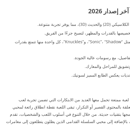
 يوفر تجربة متنوعة.
صها بالقدرات والمظهر، لتصبح جزءًا من الفريق.
شخصيات متنوعة: يمكن اللعب بشخصيات متعددة مثل “Sonic”، “Shadow”، و”Knuckles”، كل واحدة منها تتمتع بقدرات
لتفاصيل، مع رسومات عالية الجودة.
شويق للمراحل والمعارك.
ديات يعكس الطابع المميز لسونيك.
لعبة ممتعة تحمل معها العديد من الابتكارات التي تضمن تجربة لعب
ة بالمحتوى القصير أو التكرار، تبقى اللعبة نقطة انطلاق رائعة لمحبي
مجها بتقنيات حديثة. من خلال التنوع في أسلوب اللعب والشخصيات، تقدم
بين، بالإضافة إلى محبي السلسلة القدامى الذين يظلون يتطلعون إلى مغامرات