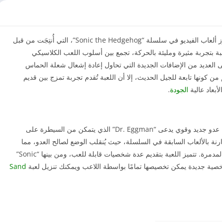
واحدة من أبرز ألعاب الفيديو في سلسلة “Sonic the Hedgehog”، التي أُنتِجَت من قبل
في عام 2017. تتميز هذه اللعبة بتجربة مثيرة ومليئة بالحركة، تجمع بين أسلوب اللعب الكلاسيكي
 به شخصية “Sonic”، بالإضافة إلى العديد من الإضافات الجديدة التي تحاول إعادة إشعال شعلة الحماس
ن كونها تابعة للجيل الحديث، إلا أن اللعبة تُقدم تجربة تمزج بين قديم
بعاد عالية
الجودة
.
وتدور أحداث “Sonic Forces” في عالم مهدد من قبل عدو جديد وقوي يدعى “Dr. Eggman” الذي يتمكن من السيطرة على
ارنة بالألعاب السابقة في السلسلة، حيث يُنقلب الوضع لصالح العدو، مما
يستدعي تدخل “Sonic” وأصدقائه لوقف هذه الهجمة المدمرة. تتميز اللعبة بتقديم عدة شخصيات قابلة للعب، ومن بينها “Sonic”
Sand