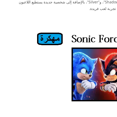
العديد من الشخصيات المعروفة مثل “Shadow”، “Knuckles”، و”Silver”، بالإضافة إلى شخصية جديدة يستطيع اللاعبون
تجربة لعب فريدة.