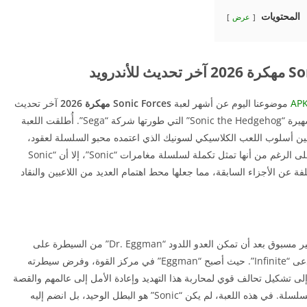
المحتويات
عرض
موضوعنا اليوم عن أشهر لعبة
Sonic Forces مهكرة 2026
آخر تحديث
للأندرويد إحدى أبرز الإضافات إلى سلسلة الألعاب الشهيرة “Sonic the Hedgehog” التي طورتها شركة “Sega”. أُطلقت اللعبة
ة تجمع بين أسلوب اللعب الكلاسيكي لسونيك الذي اعتمده محبو السلسلة لعقود،
وبين ابتكارات وتحديثات العصر الحديث في الألعاب. على الرغم من أنها تمثل تكملة لسلسلة مغامرات “Sonic”، إلا أن “Sonic
مختلفة عن الأجزاء السابقة، مما جعلها محط اهتمام العديد من اللاعبين والنقاد
وتدور أحداث “Sonic Forces” في عالم مهدد بخطر غير مسبوق بعد أن تمكن العدو اللدود “Dr. Eggman” من السيطرة على
معظم الأراضي بفضل تحالفه مع مخلوق جديد قوي يُدعى “Infinite”. حيث أصبح “Eggman” في مركز القوة، وفرض سيطرته
مناطق، مما دفع “Sonic” وأصدقائه إلى تشكيل تحالف قوي لمحاربة هذا التهديد وإعادة الأمل إلى عالمهم والقصة
تأخذ طابعًا أكثر ظلامية مقارنة بالألعاب السابقة في السلسلة. في هذه اللعبة، لم يكن “Sonic” هو البطل الوحيد، بل انضم إليه