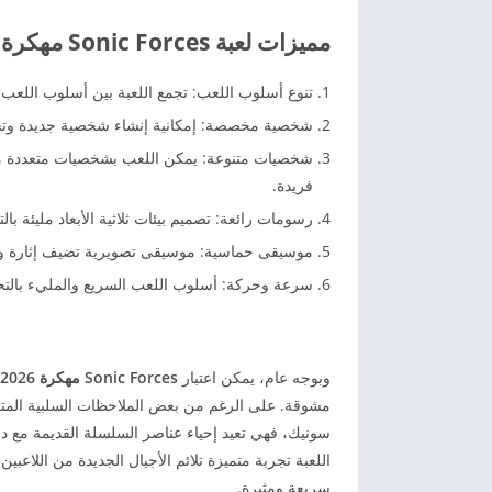
مميزات لعبة Sonic Forces مهكرة آخر إصدار 2026
تنوع أسلوب اللعب: تجمع اللعبة بين أسلوب اللعب الكلاسيكي (2D) والحديث (3D)، مما
شخصية مخصصة: إمكانية إنشاء شخصية جديدة وتخصي
فريدة.
رسومات رائعة: تصميم بيئات ثلاثية الأبعاد مليئة با
موسيقى حماسية: موسيقى تصويرية تضيف إثارة وت
سرعة وحركة: أسلوب اللعب السريع والمليء بالتح
وبوجه عام، يمكن اعتبار
Sonic Forces مهكرة 2026
مشوقة. على الرغم من بعض الملاحظات السلبية المتعلق
سونيك، فهي تعيد إحياء عناصر السلسلة القديمة مع د
اللعبة تجربة متميزة تلائم الأجيال الجديدة من اللاع
سريعة ومثيرة.