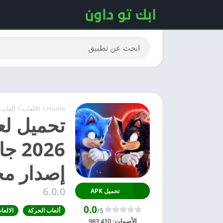
Home
/
الالعاب
/
ألعاب 
إصدار مجا
6.0.0
تحميل APK
0.0
/5
ألعاب الحركة
الالعا
الأصوات:
983,410