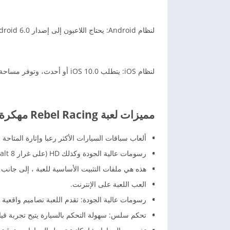
لنظام Android: يحتاج اللاعبون إلى إصدار Android 6.0 أو أحدث، ومساحة تخزين لا تقل عن 2 جيجابايت.
لنظام iOS: يتطلب iOS 10.0 أو أحدث، وتوفر مساحة تخزين كافية لتثبيت اللعبة وتلقي التحديثات.
مميزات لعبة Rebel Racing مهكرة أحدث إصدار 2026
ألعاب سباقات السيارات الأكثر رعبا وإثارة المتاحة لل
رسومات عالية الجودة وكذلك HD (على غرار Asphalt 8).
هذه هي ملفات التثبيت الأساسية للعبة ، إلى جانب 
العب اللعبة على الإنترنت.
رسومات عالية الجودة: تقدم اللعبة تصاميم واقعية
تحكم سلس: سهولة التحكم بالسيارة يتيح تجربة قيا