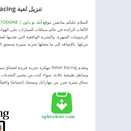
تنزيل لعبة Rebel Racing مهكرة 2026 للأندرويد
السلام عليكم متابعين موقع
أبك تو داون | APKTODONE
الألعاب الرائدة في عالم سباقات السيارات على الهوات
الرسومات المبهرة، والتجربة الواقعية التي تقدمها لع
تنزيلها، بالإضافة إلى ما يجعلها تجربة مميزة تستحق ا
وتقدم Rebel Racing مهكرة تجربة فر
ومناظر طبيعية خلابة. سواء كنت من محبي التحديات ال
سباق مثيرة تعزز من مهاراتك وتمنحك إحساسًا واقعيًا