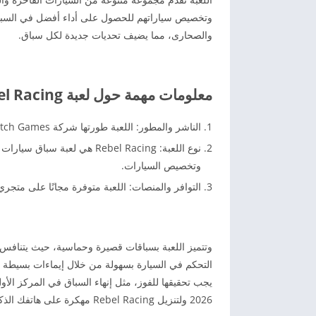
وتخصيص سياراتهم للحصول على أداء أفضل في السباق
والصحارى، مما يضيف تحديات جديدة لكل سباق.
معلومات مهمة حول لعبة Rebel Racing مهكرة
الناشر والمطور: اللعبة طورتها شركة Hutch Games، وهي شركة معروفة بتطوير ألعاب السيارات على الأجهزة المحمولة.
وتخصيص السيارات.
التوافر والمنصات: اللعبة متوفرة مجانًا على متجري Google Play لأجهزة الأندرويد و App Store لأجهزة OS
وتتميز اللعبة بسباقات قصيرة وحماسية، حيث يتنافس
التحكم في السيارة بسهولة من خلال إيماءات بسيطة أ
2026 ولتنزيل Rebel Racing مهكرة على هاتفك الذكي، كل ما عليك فعله هو اتباع الخطوات التالية: