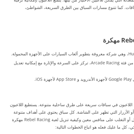
ات. كما تتنوع مسارات السباق بين الطرق السريعة، الشواطئ،
نوع اللعبة: Rebel Racing هي لعبة سباق سيارات من فئة Arcade Racing، تركز على السرعة والإثارة مع إمكانية تعديل
i.
 اللاعبون في سباقات سريعة على طرق ساحلية متنوعة. يستطيع اللاعبون
و الأزرار التي تظهر على الشاشة. كل سباق يحتوي على أهداف متنوعة
يجب تحقيقها للفوز، مثل إنهاء السباق في المركز الأول أو التغلب على منافس معين وكيفية تنزيل لعبة Rebel Racing مهكرة