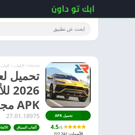
Home
/
الالعاب
/
ألعاب 
2026
APK مجاناً
27.01.18975
تحميل APK
4.5
/5
ألعاب السباق
الالعا
الأصوات:
727,742