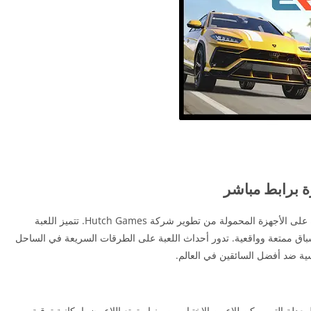
Rebel Racing مهكرة هي لعبة سباق سيارات شهيرة على الأجهزة المحمولة من تطوير شركة Hutch Games. تتميز اللعبة
اق ممتعة وواقعية. تدور أحداث اللعبة على الطرقات السريعة في الساحل
ة ضد أفضل السائقين في العالم.
لة التي يمكن للاعبين الاختيار من بينها. يتمتع اللاعبون بإمكانية ترقية