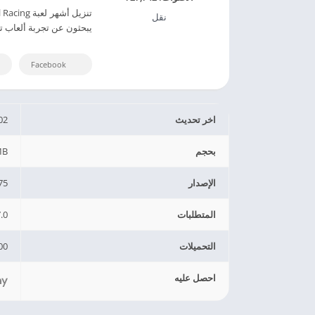
نقل
يبحثون عن تجربة ألعاب تضخ الأدرينا
Facebook
اخر تحديث
02
بحجم
MB
الإصدار
75
المتطلبات
.0
التحميلات
0+
احصل عليه