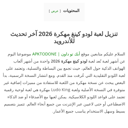
المحتويات
عرض
تنزيل لعبة لودو كينغ مهكرة 2026 آخر تحديث
للأندرويد
السلام عليكم متابعين موقع
أبك تو داون | APKTODONE
موضوعنا اليوم
عن أشهر لعبة تُعد لعبة
لودو كينغ مهكرة 2026
واحدة من أشهر ألعاب
الهواتف الذكية حول العالم، حيث تجمع بين البساطة والتسلية، وتعتمد على
لعبة اللودو التقليدية التي عُرفت منذ القدم. ومع انتشار النسخة الرسمية، بدأ
البعض يبحث عن نسخة مهكرة من اللعبة للاستفادة من مميزات إضافية غير
متوفرة في النسخة الأصلية ولعبة Ludo King مهكرة هي لعبة لوحية رقمية
تعتمد على قواعد اللودو الكلاسيكية. يمكن لعبها مع الأصدقاء أو ضد الذكاء
الاصطناعي أو حتى لاعبين عبر الإنترنت من جميع أنحاء العالم. تتميز بتصميم
بسيط وسهل الاستخدام يناسب جميع الأعمار.