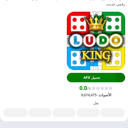
رقمي حديث.
تحميل APK
0.0
/5
الأصوات:
9,674,475
نقل