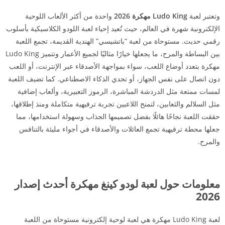
وتعتبر لعبة
Ludo King مهكرة 2026
واحدة من أكثر الألعاب اللوحية
الإلكترونية شهرة في العالم، حيث تُعيد إحياء لعبة اللودو الكلاسيكية بأسلوب
رقمي حديث. مستوحاة من لعبة “باتشيسي” الهندية القديمة، تجمع اللعبة
بين البساطة والمرح، ما يجعلها خيارًا مثاليًا لجميع الأعمار وتتميز Ludo King
مهكرة بتعدد أوضاع اللعب، سواء بمواجهة الأصدقاء عبر الإنترنت، أو اللعب
دون اتصال على نفس الجهاز، أو تحدي الذكاء الاصطناعي. كما تضيف اللعبة
لمسات ممتعة مثل الدردشة المباشرة، الرموز التعبيرية، وألعاب إضافية
مثل السلالم والثعابين، لتمنح اللاعبين تجربة ترفيهية متكاملة ومنذ إطلاقها،
حققت اللعبة نجاحًا هائلًا بفضل تصميمها الجذاب وسهولة استخدامها، مما
جعلها محطة ترفيهية تجمع العائلات والأصدقاء في أجواء مليئة بالتنافس
والمرح.
معلومات حول لعبة لودو كينغ مهكرة أحدث إصدار
2026
لعبة Ludo King مهكرة هي لعبة لوحية إلكترونية مستوحاة من اللعبة