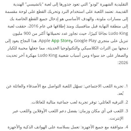
التقليدية الشهيرة “لودو” التي تعود جذورها إلى لعبة “باتشيسي” الهندية
القديمة. تعتمد اللعبة على استخدام النرد وتحريك القطع على لوحة مقسمة
إلى مسارات ملونة، والهدف الأساسي هو إدخال جميع القطع الخاصة بك
إلى منطقة النهاية قبل منافسيك ومنذ إطلاقها في عام 2016، حققت لعبة
Ludo King نجاحًا كبيرًا، حيث تجاوز عدد تحميلاتها أكثر من 900 مليون
تنزيل على متجري Google Play وApple
App Store
. هذا النجاح يعود إلى
دمجها بين التراث الكلاسيكي والتكنولوجيا الحديثة، مما جعلها محببة للكبار
والصغار على حد سواء ومن أسباب شعبية Ludo King مهكرة آخر تحديث
2026:
تجربة اللعب الاجتماعي: تسهّل اللعبة التواصل مع الأصدقاء والعائلة عن
بُعد.
الترفيه العائلي: توفر تجربة لعب جماعية مثالية للعائلات.
اللعب في أي مكان وزمان: بفضل دعم اللعب الأوفلاين واللعب عبر
الإنترنت.
متوافقة مع جميع الأجهزة: تعمل بسلاسة على الهواتف الذكية والأجهزة