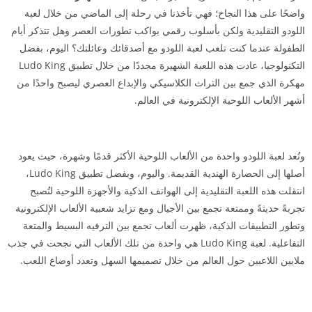
واضحًا على هذا النجاح؛ فهي تأخذنا في رحلة إلى الماضي من خلال لعبة
اللودو التقليدية ولكن بأسلوب رقمي يواكب تطورات العصر وهل تتذكر أيام
الطفولة عندما كنت تلعب لعبة اللودو مع أصدقائك وعائلتك؟ اليوم، بفضل
التكنولوجيا، عادت هذه اللعبة الشهيرة مجددًا من خلال تطبيق Ludo King
مهكرة الذي جمع بين التراث الكلاسيكي والإبداع العصري ليصبح واحدًا من
أشهر الألعاب اللوحية الإلكترونية في العالم.
وتُعد لعبة اللودو واحدة من الألعاب اللوحية الأكثر قدمًا وشهرة، حيث يعود
أصلها إلى الحضارة الهندية القديمة. واليوم، وبفضل تطبيق Ludo King،
انتقلت هذه اللعبة التقليدية إلى الهواتف الذكية والأجهزة اللوحية لتُصبح
تجربةً حديثةً وممتعة تجمع بين الأجيال ومع تزايد شعبية الألعاب الإلكترونية
وتطور التطبيقات الذكية، ظهرت ألعاب تجمع بين الترفيه البسيط والمتعة
التفاعلية. لعبة Ludo King هي واحدة من تلك الألعاب التي نجحت في جذب
ملايين اللاعبين حول العالم من خلال تصميمها السهل وتعدد أوضاع اللعب.