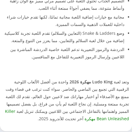
التصميم الجذاب تحتوي اللعبة على تصميم مرئي مميز مع ألوان زاهية
وأنماط متنوعة، مما يضفي أجواءً ممتعة أثناء اللعب.
مجانية مع خيارات إضافية اللعبة مجانية تمامًا، لكنها تقدم خيارات شراء
داخلية للعملات الذهبية والسمات المميزة.
وضع Snake & Ladders (الثعابين والسلالم) تقدم اللعبة تجربة كلاسيكية
إضافية من خلال لعبة السلالم والثعابين، مما يعزز من التنوع والمتعة.
الدردشة والرموز التعبيرية تدعم اللعبة خاصية الدردشة المباشرة بين
اللاعبين وإرسال الرموز التعبيرية للتفاعل مع المنافسين.
وتعد لعبة
Ludo King مهكرة 2026
واحدة من أفضل الألعاب اللوحية
الرقمية التي تجمع بين الماضي والحاضر. سواء كنت ترغب في قضاء وقت
ممتع مع الأصدقاء أو اختبار مهاراتك ضد لاعبين حول العالم، تقدم لك اللعبة
تجربة ممتعة ومسلية. إن نجاح اللعبة لم يأتِ من فراغ، بل بفضل تصميمها
المميز واهتمامها بالتفاعل الاجتماعي بين اللاعبين ويمكنك تنزيل لعبة
Killer
Bean Unleashed مهكرة
آخر تحديث للأندرويد 2025.