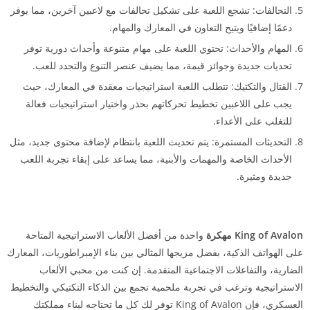
التحالفات: تشجع اللعبة على تشكيل تحالفات مع لاعبين آخرين، مما يوفر
دعمًا إضافيًا ويتيح التعاون في المعارك والمهام.
المهام والأحداث: تحتوي اللعبة على مهام متنوعة وأحداث دورية توفر
تحديات جديدة وجوائز قيمة، مما يضيف عنصر التنوع والتجدد للعب.
القتال والتكتيك: تتطلب اللعبة استراتيجيات معقدة في المعارك، حيث
يجب على اللاعبين تخطيط تحركاتهم بحذر واختيار استراتيجيات فعالة
للتغلب على الأعداء.
التحديثات المستمرة: يتم تحديث اللعبة بانتظام لإضافة محتوى جديد، مثل
الأحداث الخاصة والمهمات والأبنية، مما يساعد على إبقاء تجربة اللعب
جديدة ومثيرة.
King of Avalon مهكرة
واحدة من أفضل الألعاب الاستراتيجية المتاحة
على الهواتف الذكية، بفضل مزيجها المثالي بين بناء الإمبراطوريات، المعارك
الضارية، والتفاعلات الاجتماعية المتقدمة. إن كنت من محبي الألعاب
الاستراتيجية وترغب في تجربة ملحمية تجمع بين الذكاء التكتيكي والتخطيط
العسكري، فإن King of Avalon توفر لك كل ما تحتاجه لبناء مملكتك