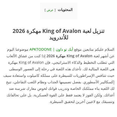
المحتويات
عرض
تنزيل لعبة King of Avalon مهكرة 2026
للأندرويد
السلام عليكم متابعين موقع
أبك تو داون | APKTODONE
موضوعنا اليوم
عن أشهر لعبة
King of Avalon مهكرة 2026
إذا كنت من عشاق الألعاب
التي تتطلب التخطيط والذكاء الاستراتيجي، فإن King of Avalon مهكرة
هي اللعبة المثالية لك. تأخذك هذه اللعبة في رحلة إلى العصور الوسطى
حيث تتنافس الإمبراطوريات للسيطرة على مملكة كاميلوت واستعادة سيف
إكسكاليبر الأسطوري. بفضل تصميمها الجذاب ونظام اللعب التفاعلي، تتيح
لك اللعبة بناء مملكتك الخاصة وتدريب قواتك لخوض معارك شرسة ضد
أعدائك. ولكن الفوز لا يعتمد فقط على القوة العسكرية، بل على تحالفاتك
وتنسيقك مع لاعبين آخرين لتحقيق السيطرة.