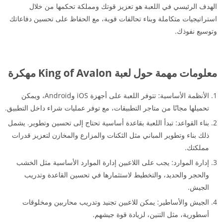
الهدف الرئيسي في اللعبة هو تعزيز قوتك ومملكة تحكمها من خلال
استراتيجيات متكاملة وبناء تحالفات قوية، مع الحفاظ على تحسين دفاعاتك
وتوسيع نفوذك.
معلومات مهمة حول لعبة King of Avalon مهكرة
الأنظمة الأساسية: تتوفر اللعبة على أجهزة iOS وAndroid، ويمكن
تحميلها مجانًا من متاجر التطبيقات، مع توفر عمليات شراء داخل التطبيق.
بناء القواعد: تبدأ اللعبة بقاعدة أساسية تحتاج إلى تحسين وتطوير. يشمل
ذلك بناء وتطوير المباني مثل الثكنات والمزارع والمخازن لتعزيز قدرات
مملكتك.
إدارة الموارد: يجب على اللاعبين إدارة الموارد الأساسية مثل الخشب
والحجر والحديد، والتخطيط لاستثمارها في تحسين القاعدة وتدريب
الجيش.
الجيش والأساطير: يمكن للاعبين تجنيد وتدريب محاربين ومخلوقات
أسطورية، مثل التنين، لزيادة قوة جيشهم.