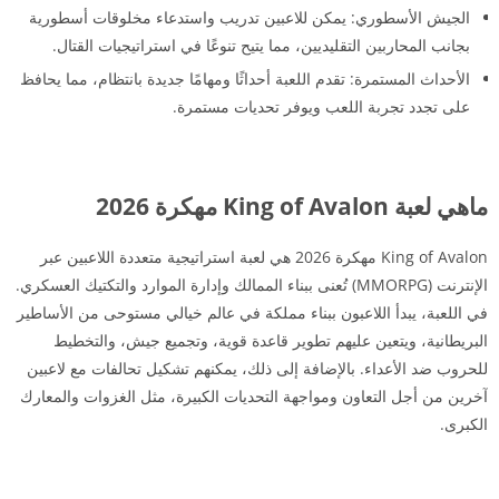
الجيش الأسطوري: يمكن للاعبين تدريب واستدعاء مخلوقات أسطورية
بجانب المحاربين التقليديين، مما يتيح تنوعًا في استراتيجيات القتال.
الأحداث المستمرة: تقدم اللعبة أحداثًا ومهامًا جديدة بانتظام، مما يحافظ
على تجدد تجربة اللعب ويوفر تحديات مستمرة.
ماهي لعبة King of Avalon مهكرة 2026
King of Avalon مهكرة 2026 هي لعبة استراتيجية متعددة اللاعبين عبر
الإنترنت (MMORPG) تُعنى ببناء الممالك وإدارة الموارد والتكتيك العسكري.
في اللعبة، يبدأ اللاعبون ببناء مملكة في عالم خيالي مستوحى من الأساطير
البريطانية، ويتعين عليهم تطوير قاعدة قوية، وتجميع جيش، والتخطيط
للحروب ضد الأعداء. بالإضافة إلى ذلك، يمكنهم تشكيل تحالفات مع لاعبين
آخرين من أجل التعاون ومواجهة التحديات الكبيرة، مثل الغزوات والمعارك
الكبرى.