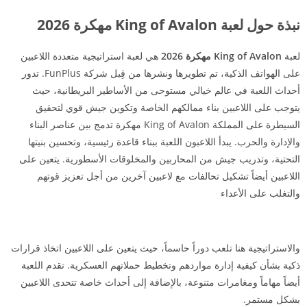
نبذة حول لعبة King of Avalon مهكرة 2026
لعبة
King of Avalon مهكرة 2026
هي لعبة استراتيجية متعددة اللاعبين
على الهواتف الذكية، تم تطويرها ونشرها من قِبل شركة FunPlus. تدور
أحداث اللعبة في عالم خيالي مستوحى من الأساطير البريطانية، حيث
يتوجب على اللاعبين بناء ممالكهم الخاصة وتكوين جيش قوي لتحقيق
السيطرة على المملكة King of Avalon مهكرة تدمج بين عناصر البناء
والإدارة والحرب. يبدأ اللاعبون اللعبة ببناء قاعدة رئيسية، وتحسين بنيتها
التحتية، وتدريب جيش من المحاربين والمخلوقات الأسطورية. يتعين على
اللاعبين أيضاً تشكيل تحالفات مع لاعبين آخرين من أجل تعزيز قوتهم
والتغلب على الأعداء
والاستراتيجية هنا تلعب دوراً حاسماً، حيث يتعين على اللاعبين اتخاذ قرارات
ذكية بشأن كيفية إدارة مواردهم وتخطيط حملاتهم العسكرية. تقدم اللعبة
أيضاً مهاماً ومغامرات متنوعة، بالإضافة إلى أحداث خاصة تتحدى اللاعبين
بشكل مستمر.