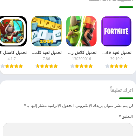
تحميل لعبة Fortnite مهكرة 2026 جاهزة – للأندرويد APK آخر تحديث مجاناً
تحميل كلاش رويال 2026 Clash Royale مهكرة للأندرويد – مجاناً APK آخر إصدار
تحميل لعبة كلمات كراش مهكرة 2026 للأندرويد – APK آخر تحديث مجاناً
4.1.7
7.86
130300016
39.10.0
اترك تعليقاً
لن يتم نشر عنوان بريدك الإلكتروني.
الحقول الإلزامية مشار إليها بـ
*
التعليق
*