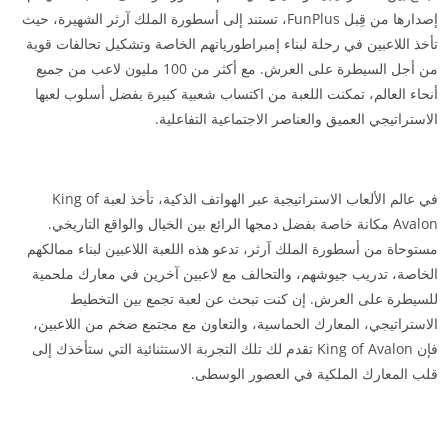
إصدارها من قِبل FunPlus، تستند إلى أسطورة الملك آرثر الشهيرة، حيث
تأخذ اللاعبين في رحلة لبناء إمبراطورياتهم الخاصة وتشكيل تحالفات قوية
من أجل السيطرة على العرش. مع أكثر من 100 مليون لاعب من جميع
أنحاء العالم، تمكنت اللعبة من اكتساب شعبية كبيرة بفضل أسلوب لعبها
الاستراتيجي العميق والعناصر الاجتماعية التفاعلية.
في عالم الألعاب الاستراتيجية عبر الهواتف الذكية، تأخذ لعبة King of
Avalon مكانة خاصة بفضل دمجها الرائع بين الخيال والواقع التاريخي.
مستوحاة من أسطورة الملك آرثر، تدعو هذه اللعبة اللاعبين لبناء ممالكهم
الخاصة، تدريب جيوشهم، والتحالف مع لاعبين آخرين في معارك ملحمية
للسيطرة على العرش. إن كنت تبحث عن لعبة تجمع بين التخطيط
الاستراتيجي، المعارك الحماسية، والتعاون مع مجتمع ضخم من اللاعبين،
فإن King of Avalon تقدم لك تلك التجربة الاستثنائية التي ستأخذك إلى
قلب المعارك الملكية في العصور الوسطى.