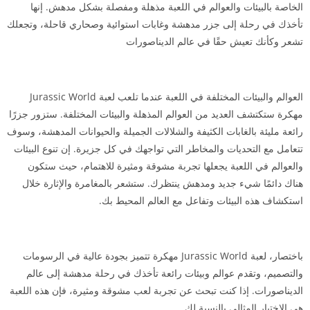
الخاصة بالبيئات والعوالم في اللعبة مذهلة ومفصلة بشكل مدهش. إنها
تأخذك في رحلة إلى جزر مدهشة وغابات استوائية وصحاري قاحلة، وتجعلك
تشعر وكأنك تعيش حقًا في عالم الديناصورات
العوالم والبيئات المختلفة في اللعبة عندما تلعب لعبة Jurassic World
مهكرة ستكتشف العديد من العوالم المذهلة والبيئات المختلفة. ستزور جزرًا
رائعة مليئة بالغابات الكثيفة والشلالات الجميلة والحيوانات المدهشة، وسوف
تتعامل مع التحديات والمخاطر التي تواجهك في كل جزيرة. إن تنوع البيئات
والعوالم في اللعبة يجعلها تجربة مشوقة ومثيرة للاهتمام، حيث ستكون
هناك دائمًا شيء جديد ومدهش ينتظرك. ستشعر بالمغامرة والإثارة خلال
استكشاف هذه البيئات وتفاعل مع العالم المحيط بك.
باختصار، لعبة Jurassic World مهكرة تتميز بجودة عالية في الرسومات
والتصميم، وتقدم عوالم وبيئات رائعة تأخذك في رحلة مدهشة إلى عالم
الديناصورات. إذا كنت تبحث عن تجربة لعب مشوقة ومثيرة، فإن هذه اللعبة
هي الاختيار المثالي بالنسبة لك.