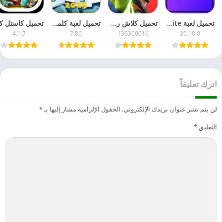
تحميل لعبة Fortnite مهكرة 2026 جاهزة – للأندرويد APK آخر تحديث مجاناً
تحميل كلاش رويال 2026 Clash Royale مهكرة للأندرويد – مجاناً APK آخر إصدار
تحميل لعبة كلمات كراش مهكرة 2026 للأندرويد – APK آخر تحديث مجاناً
4.1.7
7.86
130300016
39.10.0
اترك تعليقاً
لن يتم نشر عنوان بريدك الإلكتروني.
الحقول الإلزامية مشار إليها بـ
*
التعليق
*