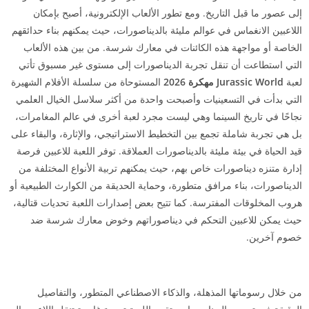
إلى عصور ما قبل التاريخ. ومع تطور الألعاب الإلكترونية، أصبح بإمكان
اللاعبين الانغماس في عوالم مليئة بالديناصورات، حيث يمكنهم بناء حدائقهم
الخاصة أو مواجهة هذه الكائنات في معارك شرسة. من بين هذه الألعاب
التي استطاعت أن تنقل تجربة الديناصورات إلى مستوى غير مسبوق تأتي
لعبة
Jurassic World مهكرة 2026
المستوحاة من سلسلة الأفلام الشهيرة
التي بدأت في التسعينيات وأصبحت واحدة من أكثر سلاسل الخيال العلمي
نجاحًا في تاريخ السينما وهي ليست مجرد لعبة أخرى في عالم المغامرات،
بل هي تجربة شاملة تجمع بين التخطيط الاستراتيجي، والإثارة، والبقاء على
قيد الحياة في بيئة مليئة بالديناصورات العملاقة. توفر اللعبة للاعبين فرصة
إدارة متنزه ديناصورات خاص بهم، حيث يمكنهم تربية الأنواع المختلفة من
الديناصورات، بناء مرافق متطورة، وحماية الحديقة من الكوارث الطبيعية أو
هروب المخلوقات المفترسة. كما تتيح بعض إصدارات اللعبة تحديات قتالية،
حيث يمكن للاعبين التحكم في ديناصوراتهم وخوض معارك شرسة ضد
خصوم آخرين.
من خلال رسوماتها المذهلة، والذكاء الاصطناعي المتطور، والتفاصيل