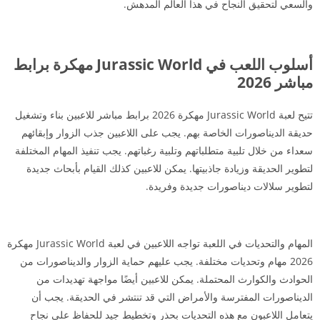
والسعي لتحقيق النجاح في هذا العالم المدهش.
أسلوب اللعب في Jurassic World مهكرة برابط
مباشر 2026
تتيح لعبة Jurassic World مهكرة 2026 برابط مباشر للاعبين بناء وتشغيل
حديقة الديناصورات الخاصة بهم. يجب على اللاعبين جذب الزوار وإبقائهم
سعداء من خلال تلبية متطلباتهم وتلبية رغباتهم. يجب تنفيذ المهام المختلفة
لتطوير الحديقة وزيادة جاذبيتها. يمكن للاعبين كذلك القيام بأبحاث جديدة
لتطوير سلالات ديناصورات جديدة وفريدة.
المهام والتحديات في اللعبة تواجه اللاعبين في لعبة Jurassic World مهكرة
2026 مهام وتحديات مختلفة. يجب عليهم حماية الزوار والديناصورات من
الحوادث والكوارث المحتملة. يمكن للاعبين أيضًا مواجهة تهديدات من
الديناصورات المفترسة والأمراض التي قد تنتشر في الحديقة. يجب أن
يتعامل اللاعبون مع هذه التحديات بحذر وتخطيط جيد للحفاظ على نجاح