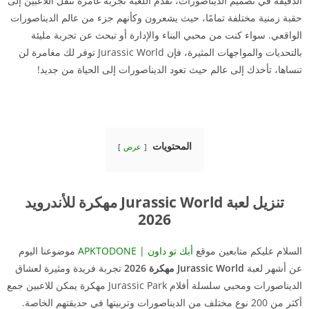
الدقيقة في تصميم الديناصورات، تقدم اللعبة تجربة غامرة تنقل اللاعبين إلى
حقبة زمنية مختلفة تمامًا، حيث يشعرون وكأنهم جزء من عالم الديناصورات
الواقعي. سواء كنت من محبي البناء والإدارة أو تبحث عن تجربة مليئة
بالتحديات والمواجهات المثيرة، فإن Jurassic World توفر لك مغامرة لن
تنساها، تأخذك إلى عالم حيث تعود الديناصورات إلى الحياة من جديد!
المحتويات
عرض
تنزيل لعبة Jurassic World مهكرة للأندرويد
2026
السلام عليكم متابعين موقع
أبك تو داون | APKTODONE
موضوعنا اليوم
عن أشهر لعبة
Jurassic World مهكرة 2026
تجربة فريدة ومثيرة لعشاق
الديناصورات ومحبي سلسلة أفلام Jurassic Park مهكرة يمكن للاعبين جمع
أكثر من 200 نوع مختلف من الديناصورات وتربيتها في حديقتهم الخاصة.