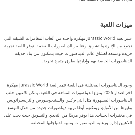
ميزات اللعبة
عتبر لعبة Jurassic World مهكرة واحدة من ألعاب المغامرات الشيقة التي
تجمع بين الإثارة والتشويق وعناصر الديناصورات الضخمة. توفر اللعبة تجربة
فريدة وممتعة لعشاق عالم الديناصورات حيث يتمكنون من بناء حديقة
الديناصورات الخاصة بهم وإدارتها بطرق مثيرة تجربة.
وجود الديناصورات المختلفة في اللعبة تتميز لعبة Jurassic World مهكرة
اخر اصدار 2026 بتنوع الديناصورات المتاحة في اللعبة. يمكن للاعبين جلب
الديناصورات المشهورة مثل التي-ركس والستيجوصورس والتريسيراتوبس
وغيرها من الأنواع، ويمكنهم أيضًا تربية ديناصورات جديدة من خلال التوسع
في مختبرات الجينات. هذا يوفر مزيدًا من التحدي والتشويق حيث يجب على
اللاعبين إدارة ورعاية الديناصورات وتلبية احتياجاتها المختلفة.