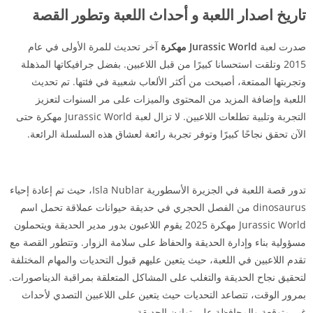
تاريخ اصدار اللعبة و أحداث اللعبة وتطور القصة
صدرت لعبة
Jurassic World مهكرة
آخر تحديث للمرة الأولى في عام
2015 وتلقت استحسانا كبيرًا من قبل اللاعبين. بفضل جرافيكاتها المذهلة
وتجربتها الممتعة، أصبحت من أكثر الألعاب شعبية في فئتها. تم تحديث
اللعبة وإضافة المزيد من المحتوى والميزات على مر السنوات لتعزيز
التجربة وتلبية تطلعات اللاعبين. لا تزال لعبة Jurassic World مهكرة حتى
الآن تحقق نجاحًا كبيرًا وتوفر تجربة رائعة لعشاق هذه السلسلة الرائعة.
تدور قصة اللعبة في الجزيرة الأسطورية Isla Nublar، حيث تم إعادة إحياء
dinosaurus من الفصل الحجري في حديقة حيوانات عملاقة تحمل اسم
Jurassic World مهكرة 2025 يقوم اللاعبون بدور مدير الحديقة ويتحملون
مسؤولية بناء وإدارة الحديقة والحفاظ على سلامة الزوار. وتتطور القصة مع
تقدم اللاعبين في اللعبة، حيث يتعين عليهم قبول التحديات والمهام المختلفة
لتحقيق نجاح الحديقة والتغلب على المشاكل المتعلقة بمراقبة الديناصورات.
بمرور الوقت، تتصاعد التحديات حيث يتعين على اللاعبين التصدي لأحداث
غير متوقعة والمحافظة على توازن الحديقة.