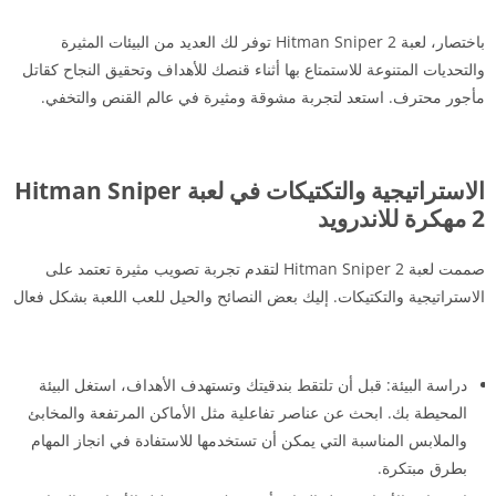
باختصار، لعبة Hitman Sniper 2 توفر لك العديد من البيئات المثيرة
والتحديات المتنوعة للاستمتاع بها أثناء قنصك للأهداف وتحقيق النجاح كقاتل
مأجور محترف. استعد لتجربة مشوقة ومثيرة في عالم القنص والتخفي.
الاستراتيجية والتكتيكات في لعبة Hitman Sniper
2 مهكرة للاندرويد
صممت لعبة Hitman Sniper 2 لتقدم تجربة تصويب مثيرة تعتمد على
الاستراتيجية والتكتيكات. إليك بعض النصائح والحيل للعب اللعبة بشكل فعال
دراسة البيئة: قبل أن تلتقط بندقيتك وتستهدف الأهداف، استغل البيئة
المحيطة بك. ابحث عن عناصر تفاعلية مثل الأماكن المرتفعة والمخابئ
والملابس المناسبة التي يمكن أن تستخدمها للاستفادة في انجاز المهام
بطرق مبتكرة.