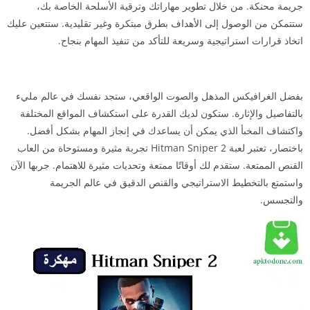
جريمة محنكة. من خلال تطوير مهاراتك وترقية الأسلحة الخاصة بك،
ستتمكن من الوصول إلى الأهداف بطرق مبتكرة وغير تقليدية. ستتعين عليك
اتخاذ قرارات استراتيجية وسريعة للتأكد من تنفيذ المهام بنجاح.
بفضل الغرافيكس المذهل والصوت الواقعي، ستجد نفسك في عالم مليء
بالتفاصيل والإثارة. ستكون لديك القدرة على استكشاف المواقع المختلفة
واكتشاف المخبأ الذي يمكن أن يساعدك في إنجاز المهام بشكل أفضل.
باختصار، تعتبر لعبة Hitman Sniper 2 تجربة مثيرة ومستوحاة من العاب
القنص الممتعة. ستقدم لك أوقاتًا ممتعة وتحديات مثيرة للاهتمام. جربها الآن
واستمتع بالتخطيط الاستراتيجي والقنص الدقيق في عالم الجريمة
والتجسس.