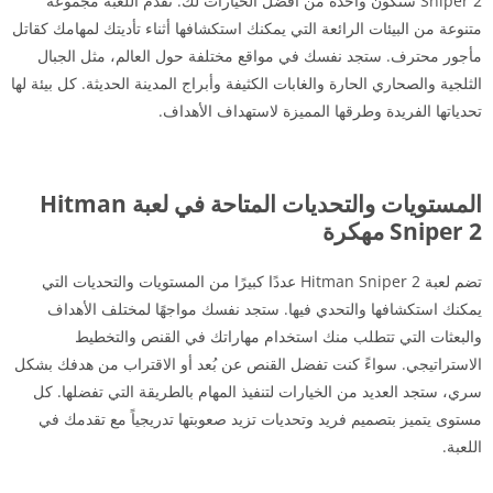
Sniper 2 ستكون واحدة من أفضل الخيارات لك. تقدم اللعبة مجموعة
متنوعة من البيئات الرائعة التي يمكنك استكشافها أثناء تأديتك لمهامك كقاتل
مأجور محترف. ستجد نفسك في مواقع مختلفة حول العالم، مثل الجبال
الثلجية والصحاري الحارة والغابات الكثيفة وأبراج المدينة الحديثة. كل بيئة لها
تحدياتها الفريدة وطرقها المميزة لاستهداف الأهداف.
المستويات والتحديات المتاحة في لعبة Hitman
Sniper 2 مهكرة
تضم لعبة Hitman Sniper 2 عددًا كبيرًا من المستويات والتحديات التي
يمكنك استكشافها والتحدي فيها. ستجد نفسك مواجهًا لمختلف الأهداف
والبعثات التي تتطلب منك استخدام مهاراتك في القنص والتخطيط
الاستراتيجي. سواءً كنت تفضل القنص عن بُعد أو الاقتراب من هدفك بشكل
سري، ستجد العديد من الخيارات لتنفيذ المهام بالطريقة التي تفضلها. كل
مستوى يتميز بتصميم فريد وتحديات تزيد صعوبتها تدريجياً مع تقدمك في
اللعبة.