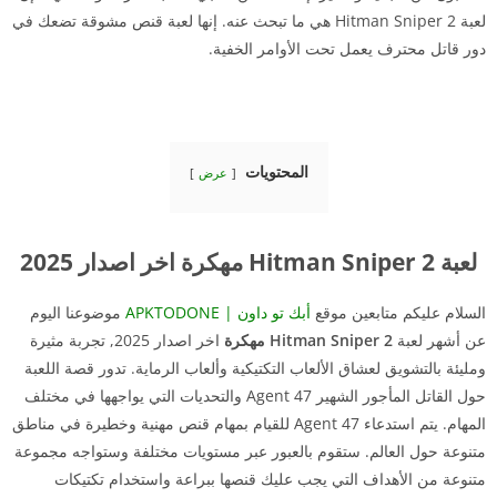
لعبة Hitman Sniper 2 هي ما تبحث عنه. إنها لعبة قنص مشوقة تضعك في
دور قاتل محترف يعمل تحت الأوامر الخفية.
المحتويات
عرض
لعبة Hitman Sniper 2 مهكرة اخر اصدار 2025
السلام عليكم متابعين موقع
أبك تو داون | APKTODONE
موضوعنا اليوم
عن أشهر لعبة
Hitman Sniper 2 مهكرة
اخر اصدار 2025, تجربة مثيرة
ومليئة بالتشويق لعشاق الألعاب التكتيكية وألعاب الرماية. تدور قصة اللعبة
حول القاتل المأجور الشهير Agent 47 والتحديات التي يواجهها في مختلف
المهام. يتم استدعاء Agent 47 للقيام بمهام قنص مهنية وخطيرة في مناطق
متنوعة حول العالم. ستقوم بالعبور عبر مستويات مختلفة وستواجه مجموعة
متنوعة من الأهداف التي يجب عليك قنصها ببراعة واستخدام تكتيكات