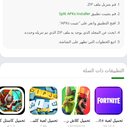
1. قم بتنزيل ملف ZIP.
2. قم بتثبيت تطبيق
Split APKs Installer
3. افتح التطبيق وانقر على "تثبيت APKs".
4. ابحث عن المجلد الذي يوجد به ملف ZIP الذي تم تنزيله وحدده.
5. اتبع الخطوات التي تظهر على الشاشة.
التطبيقات ذات الصلة
تحميل لعبة Fortnite مهكرة 2026 جاهزة – للأندرويد APK آخر تحديث مجاناً
تحميل كلاش رويال 2026 Clash Royale مهكرة للأندرويد – مجاناً APK آخر إصدار
تحميل لعبة كلمات كراش مهكرة 2026 للأندرويد – APK آخر تحديث مجاناً
4.1.7
7.86
130300016
39.10.0