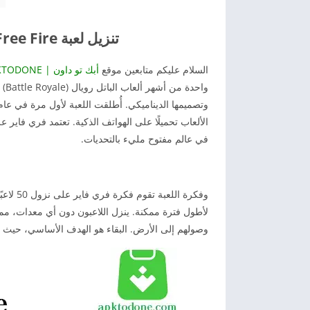
تنزيل لعبة Free Fire مهكرة آخر تحديث 2026 للأندرويد
السلام عليكم متابعين موقع
أبك تو داون | APKTODONE
واح
الألعاب تحميلًا على الهواتف الذكية. تعتمد فري فاير
في عالم مفتوح مليء بالتحديات.
وفكرة ا
لأطول فترة ممكنة. ينزل اللاعبون دون أي معدات، مما 
وصولهم إلى الأرض. البقاء هو الهدف الأساسي، حيث يتق