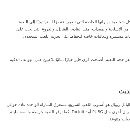
خصية مهاراتها الخاصة التي تضيف عنصرًا استراتيجيًا إلى اللعبة.
من الأسلحة والمعدات، مثل البنادق، القنابل، والدروع التي يجب على
ديثات مستمرة وفعاليات خاصة للحفاظ على تجربة اللعب المتجددة.
جم اللعبة، أصبحت فري فاير خيارًا مثاليًا للاعبين على الهواتف الذكية،
باتل رويال هو أسلوب اللعب السريع. تستغرق المباراة الواحدة عادة حوالي
10 دقائق، وهو وقت أقصر بكثير مقارنة بألعاب باتل رويال أخرى مثل PUBG أو Fortnite. كما توفر اللعبة خريطة واسعة مليئة
جيات متنوعة.