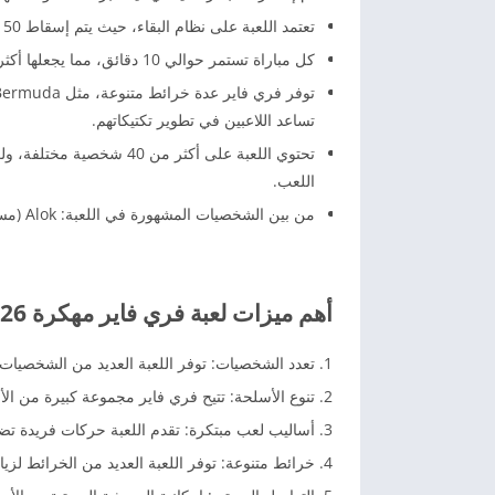
تعتمد اللعبة على نظام البقاء، حيث يتم إسقاط 50 لاعبًا في جزيرة، والهدف هو البقاء على قيد الحياة حتى النهاية.
كل مباراة تستمر حوالي 10 دقائق، مما يجعلها أكثر ديناميكية وسرعة مقارنة بألعاب أخرى.
تساعد اللاعبين في تطوير تكتيكاتهم.
تحتوي اللعبة على أكثر م
اللعب.
من بين الشخصيات المشهورة في اللعبة: Alok (مستوحاة من DJ Alok)، وChrono (مستوحاة من كريستيانو رونالدو).
أهم ميزات لعبة فري فاير مهكرة 2026 APK أحدث إصدار
تعدد الشخصيات: توفر اللعبة العديد من الشخصيات ا
تنوع الأسلحة: تتيح فري فاير مجموعة كبيرة من الأ
أساليب لعب مبتكرة: تقدم اللعبة حركات فريدة تضيف 
خرائط متنوعة: توفر اللعبة العديد من الخرائط لزياد