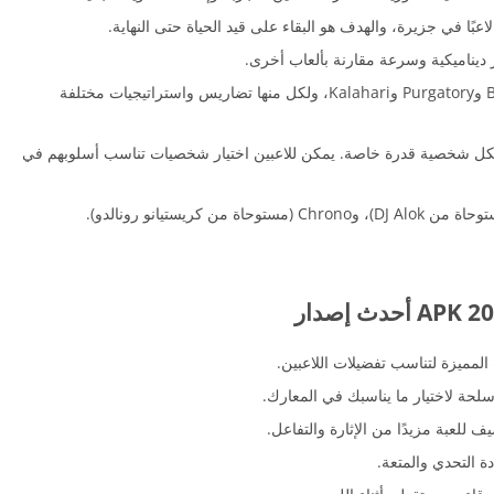
توفر فري فاير عدة خرائط متنوعة، مثل Bermuda وPurgatory وKalahari، ولكل منها تضاريس واستراتيجيات مختلفة
ن 40 شخصية مختلفة، ولكل شخصية قدرة خاصة. يمكن للاعبين اختيار شخصيات تناسب أسلوبهم في
لمميزة لتناسب تفضيلات اللاعبين.
سلحة لاختيار ما يناسبك في المعارك.
للعبة مزيدًا من الإثارة والتفاعل.
ة التحدي والمتعة.