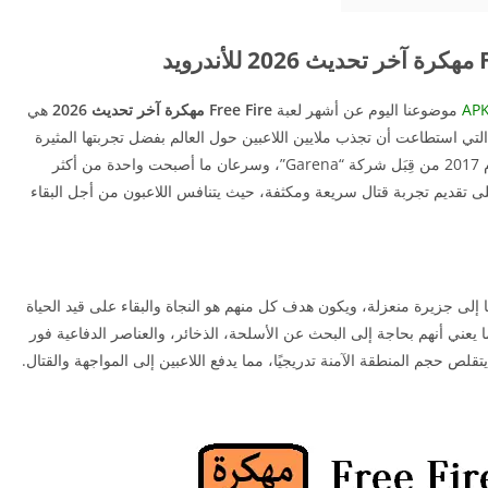
موضوعنا اليوم عن أشهر لعبة
Free Fire مهكرة آخر تحديث 2026
هي
دة من أشهر ألعاب الباتل رويال (Battle Royale) التي استطاعت أن تجذب ملايين اللاعبين حول العالم بفضل تجربتها المثيرة
وتصميمها الديناميكي. أُطلقت اللعبة لأول مرة في عام 2017 من قِبَل شركة “Garena”، وسرعان ما أصبحت واحدة من أكثر
 على تقديم تجربة قتال سريعة ومكثفة، حيث يتنافس اللاعبون من أجل البقاء
للعبة تقوم فكرة فري فاير على نزول 50 لاعبًا إلى جزيرة منعزلة، ويكون هدف كل منهم هو النجاة والبقاء على قيد الحياة
يعني أنهم بحاجة إلى البحث عن الأسلحة، الذخائر، والعناصر الدفاعية فور
لص حجم المنطقة الآمنة تدريجيًا، مما يدفع اللاعبين إلى المواجهة والقتال.