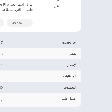
نقل
Royale) التي استطاعت أن تجذب ملايين اللاعبين حول العالم بفضل تجربتها.
Facebook
اخر تحديث
17
بحجم
MB
الإصدار
.1
المتطلبات
4.4 وال
التحميلات
0+
احصل عليه