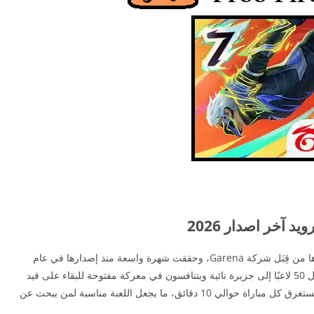
د آخر اصدار 2026
هي لعبة باتل رويال تم تطويرها من قِبَل شركة Garena، وحققت شهرة واسعة منذ إصدارها في عام
2017. تعتمد اللعبة على فكرة البقاء للأقوى، حيث ينزل 50 لاعبًا إلى جزيرة نائية ويتنافسون في معركة مفتوحة للبقاء على قيد
الحياة. يتميز أسلوب اللعب بالسرعة والتكثيف، حيث تستغرق كل مباراة حوالي 10 دقائق، ما يجعل اللعبة مناسبة لمن يبحث عن