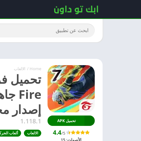
Home
/
الالعاب
إصدار مجا
1.118.1
تحميل APK
4.4
/5
الالعاب
ألعاب الحرك
الأصوات:
15