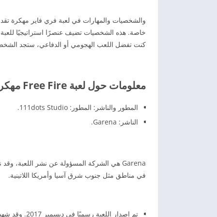
والشخصيات والمهارات في لعبة فري فاير مهكرة تقدم
خاصة. هذه الشخصيات تضيف عنصرًا استراتيجيًا للعبة
كنت تفضل اللعب الهجومي أو الدفاعي، ستجد الشخصي
معلومات حول لعبة Free Fire مهكرة أحدث اصدار 2025
المطور والناشر: المطور: 111dots Studio.
الناشر: Garena.
Garena هي الشركة المسؤولة عن نشر اللعبة، وق
في مناطق مثل جنوب شرق آسيا وأمريكا اللاتينية.
تم إصدار اللعبة رسميًا في ديسمبر 2017. وقد شهدت تحديثات دورية مستمرة لتحسين التجربة وإضافة محتويات جديدة.