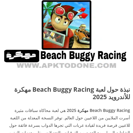
نبذة حول لعبة Beach Buggy Racing مهكرة
للأندرويد 2025
Beach Buggy Racing مهكرة 2025
هي لعبة محاكاة سباقات مثيرة
أسرت الملايين من اللاعبين حول العالم. توفر النسخة المعدلة من اللعبة
للاعبين فرصة فريدة لقيادة عربات التي تجرها الدواب بسرعة فائقة حول
الشاطئ الرملي مع العديد من الترقيات والتعديلات، مثل معززات النيترو