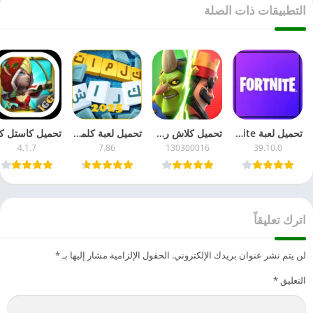
التطبيقات ذات الصلة
تحميل لعبة Fortnite مهكرة 2026 جاهزة – للأندرويد APK آخر تحديث مجاناً
تحميل كلاش رويال 2026 Clash Royale مهكرة للأندرويد – مجاناً APK آخر إصدار
تحميل لعبة كلمات كراش مهكرة 2026 للأندرويد – APK آخر تحديث مجاناً
4.1.7
7.86
130300016
39.10.0
اترك تعليقاً
لن يتم نشر عنوان بريدك الإلكتروني.
الحقول الإلزامية مشار إليها بـ
*
التعليق
*