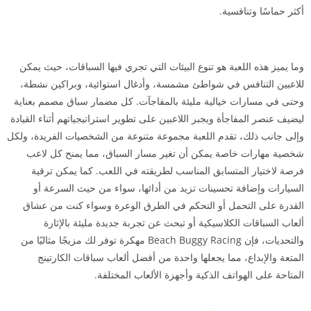
أكثر حماسًا وتنافسية.
وما يميز هذه اللعبة هو تنوع البيئات التي تجري فيها السباقات، حيث يمكن
للاعبين التنافس في شواطئ مشمسة، وأدغال استوائية، وبراكين نشطة،
وحتى في مسارات خيالية مليئة بالمفاجآت. كل مضمار سباق مصمم بعناية
ليضيف عنصر المفاجأة ويجبر اللاعبين على تطوير استراتيجياتهم أثناء القيادة
وإلى جانب ذلك، تقدم اللعبة مجموعة متنوعة من الشخصيات الفريدة، ولكل
شخصية مهارات خاصة يمكن أن تغير مسار السباق، مما يمنح كل لاعب
فرصة لاختيار المتسابق المناسب لطريقته في اللعب. كما يمكن ترقية
السيارات وإضافة تحسينات تزيد من أدائها، سواء من حيث السرعة أو
القدرة على التحمل أو التحكم في الطرق الوعرة وسواء كنت من عشاق
ألعاب السباقات الكلاسيكية أو تبحث عن تجربة جديدة مليئة بالإثارة
والتحديات، فإن Beach Buggy Racing مهكرة توفر لك مزيجًا مثاليًا من
المتعة والإبداع، مما يجعلها واحدة من أفضل ألعاب سباقات الكارتينج
المتاحة على الهواتف الذكية وأجهزة الألعاب المختلفة.