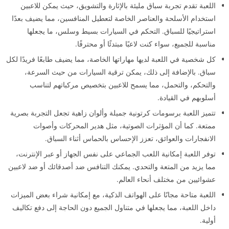
اللعبة تقدم تجربة سباق مليئة بالإثارة والتشويق، حيث يمكن للاعبين
استخدام الأسلحة والعناصر الخاصة لتعطيل المنافسين، مما يضيف بعدًا
استراتيجيًا للسباق. التحكم في السيارات بسيط وسلس، ما يجعلها
مناسبة للجميع، سواء كنت لاعبًا مبتدئًا أو محترفًا.
كل شخصية في اللعبة لديها مهاراتها الخاصة، مما يضيف طابعًا فريدًا لكل
سباق. بالإضافة إلى ذلك، يمكن ترقية السيارات من حيث السرعة،
والتحكم، والتحمل، مما يسمح للاعبين بتخصيص مركباتهم لتناسب
أسلوبهم في القيادة.
تتميز اللعبة برسومات كرتونية جميلة وألوان زاهية تجعل التجربة بصرية
ممتعة. كما أن المؤثرات الصوتية، مثل هدير المحركات وأصوات
الانفجارات والعوائق، تعزز الإحساس بالحماس أثناء السباق.
توفر اللعبة إمكانية اللعب الجماعي على نفس الجهاز أو عبر الإنترنت،
مما يزيد من المتعة والتحدي. يمكنك التنافس ضد أصدقائك أو ضد لاعبين
عشوائيين من مختلف أنحاء العالم.
اللعبة متاحة مجانًا على الهواتف الذكية، مع إمكانية شراء بعض الميزات
داخل اللعبة، مما يجعلها في متناول الجميع دون الحاجة إلى دفع تكاليف
أولية.