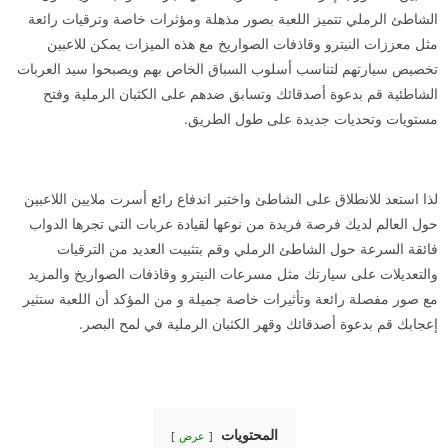
الشاطئ الرملي تتميز اللعبة بصور مذهلة ومؤثرات خاصة وترقيات رائعة
مثل معززات النيترو وقاذفات الصواريخ مع هذه الميزات يمكن للاعبين
تخصيص سيارتهم لتناسب أسلوب السباق الخاص بهم ويصبحوا سيد العربات
الشاطئية قم بدعوة أصدقائك وتسابق ضدهم على الكثبان الرملية وفتح
مستويات وتحديات جديدة على طول الطريق.
لذا استعد للانطلاق على الشاطئ واختبر اندفاع رائع أسرت ملايين اللاعبين
حول العالم لديك فرصة فريدة من نوعها لقيادة عربات التي تجرها الدواب
فائقة السرعة حول الشاطئ الرملي وقم بتثبيت العديد من الترقيات
والتعديلات على سيارتك مثل مسرعات النيترو وقاذفات الصواريخ والمزيد
مع صور مفصلة رائعة وتأثيرات خاصة جميلة و من المؤكد أن اللعبة ستثير
إعجابك قم بدعوة أصدقائك وقهر الكثبان الرملية في لمح البصر.
المحتويات
عرض