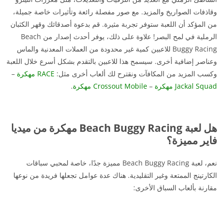
وقاذفات الصواريخ والمزيد. مع صور مفصلة رائعة وتأثيرات خاصة جميلة،
من المؤكد أن اللعبة ستوفر تجربة مثيرة. قم بدعوة أصدقائك وقهر الكثبان
الرملية في لمح البصر! علاوة على ذلك، يوفر أحدث إصدار من Beach
Buggy Racing للاعبين كمية غير محدودة من العملات المعدنية والماس
وعناصر إضافية أخرى. سيسمح هذا للاعبين بالتقدم بشكل أسرع خلال اللعبة
وكسب المزيد من المكافآت
ونقترح لك ألعاب أخرى مثل:
RACE مهكرة
–
Jackal Squad مهكرة
–
Crossout Mobile مهكرة
.
هل لعبة Beach Buggy Racing مهكرة من ميديا
فاير مميزة؟
نعم، لعبة Beach Buggy Racing مميزة جدًا، خاصة لمحبي سباقات
الكارتينج الممتعة وغير التقليدية. هناك عدة عوامل تجعلها فريدة من نوعها
مقارنة بألعاب السباق الأخرى: