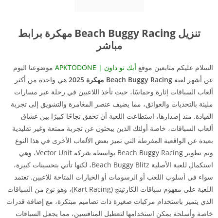
تنزيل Beach Buggy Racing مهكرة برابط
مباشر
السلام عليكم متابعين موقع
أبك تو داون | APKTODONE
موضوعنا اليوم
عن أشهر لعبة
Beach Buggy Racing مهكرة 2025
هي واحدة من أكثر
ألعاب السباقات إثارة وحماسًا، حيث تأخذ اللاعبين في رحلة عبر مسارات
مليئة بالتحديات والعوائق، مما يضيف عنصر المغامرة والتشويق إلى تجربة
القيادة. منذ إصدارها، استطاعت اللعبة أن تحقق نجاحًا كبيرًا بين عشاق
ألعاب السباقات، خاصة أولئك الذين يبحثون عن تجربة ممتعة وغير تقليدية
بعيدة عن الواقعية المفرطة التي تميز بعض الألعاب الأخرى في هذا النوع
وتم تطوير Beach Buggy Racing بواسطة شركة Vector Unit، وهي
استكمال للعبة الأصلية Beach Buggy Blitz، لكنها تأتي بتحسينات كبيرة،
سواء في أسلوب اللعب أو الرسومات أو الخيارات المتاحة للاعبين. تعتمد
اللعبة على مفهوم سباقات الكارتينج (Kart Racing)، وهو نوع من السباقات
الذي يتميز باستخدام مركبات صغيرة ذات تصاميم مبتكرة، مع إضافة قدرات
خاصة وأسلحة يمكن استخدامها لتعطيل المنافسين، مما يجعل السباقات