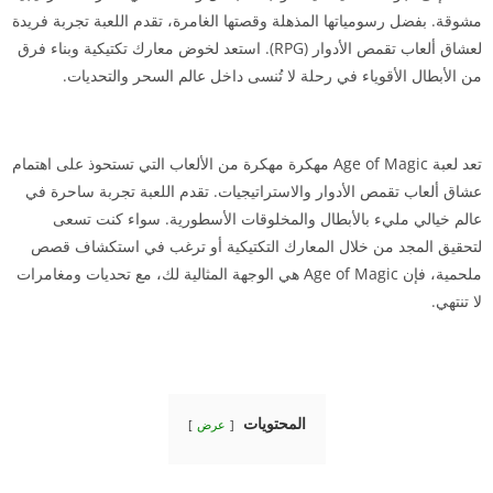
مشوقة. بفضل رسومياتها المذهلة وقصتها الغامرة، تقدم اللعبة تجربة فريدة
لعشاق ألعاب تقمص الأدوار (RPG). استعد لخوض معارك تكتيكية وبناء فرق
من الأبطال الأقوياء في رحلة لا تُنسى داخل عالم السحر والتحديات.
تعد لعبة Age of Magic مهكرة مهكرة من الألعاب التي تستحوذ على اهتمام
عشاق ألعاب تقمص الأدوار والاستراتيجيات. تقدم اللعبة تجربة ساحرة في
عالم خيالي مليء بالأبطال والمخلوقات الأسطورية. سواء كنت تسعى
لتحقيق المجد من خلال المعارك التكتيكية أو ترغب في استكشاف قصص
ملحمية، فإن Age of Magic هي الوجهة المثالية لك، مع تحديات ومغامرات
لا تنتهي.
المحتويات
عرض