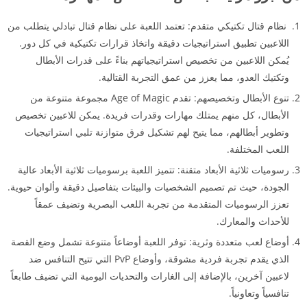
نظام قتال تكتيكي متقدم: تعتمد اللعبة على نظام قتال تبادلي يتطلب من
اللاعبين تطبيق استراتيجيات دقيقة واتخاذ قرارات تكتيكية في كل دور.
يُمكن اللاعبين من تخصيص استراتيجياتهم بناءً على قدرات الأبطال
وتكتيك العدو، مما يعزز من عمق التجربة القتالية.
تنوع الأبطال وتخصيصهم: تقدم Age of Magic مجموعة متنوعة من
الأبطال، كل منهم يمتلك مهارات وقدرات فريدة. يمكن للاعبين تخصيص
وتطوير أبطالهم، مما يتيح لهم تشكيل فرق متوازنة تلبي استراتيجيات
اللعب المختلفة.
رسوميات ثلاثية الأبعاد متقنة: تتميز اللعبة برسوميات ثلاثية الأبعاد عالية
الجودة، حيث تم تصميم الشخصيات والبيئات بتفاصيل دقيقة وألوان حيوية.
تعزز الرسوميات المتقدمة من تجربة اللعب البصرية وتضيف عمقاً
للأحداث والمعارك.
أوضاع لعب متعددة وثرية: توفر اللعبة أوضاعاً متنوعة تشمل وضع القصة
الذي يقدم تجربة فردية مشوقة، وأوضاع PvP التي تتيح التنافس ضد
لاعبين آخرين، بالإضافة إلى الغارات والتحديات اليومية التي تضيف طابعاً
تنافسياً وتعاونياً.