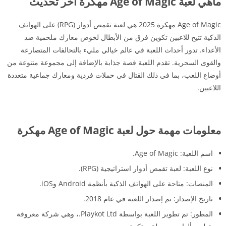
ماهي لعبة Age of Magic مهكرة آخر تحديث
Age of Magic مهكرة 2025 هي لعبة تقمص أدوار (RPG) على الهواتف
الذكية تتيح للاعبين تكوين فرق من الأبطال لخوض معارك ملحمية ضد
الأعداء. تدور أحداث اللعبة في عالم خيالي مليء بالتحالفات المتصارعة
والقوى السحرية. تقدم اللعبة قصة جذابة بالإضافة إلى مجموعة متنوعة من
أوضاع اللعب، بما في ذلك القتال في حملات فردية ومعارك جماعية متعددة
اللاعبين.
معلومات مهمة حول لعبة Age of Magic مهكرة
اسم اللعبة: Age of Magic.
نوع اللعبة: لعبة تقمص أدوار استراتيجية (RPG).
المنصات: متاحة على الهواتف الذكية بأنظمة Android وiOS.
تاريخ الإصدار: تم إصدار اللعبة في عام 2018.
المطور: تم تطوير اللعبة بواسطة Playkot Ltd.، وهي شركة معروفة