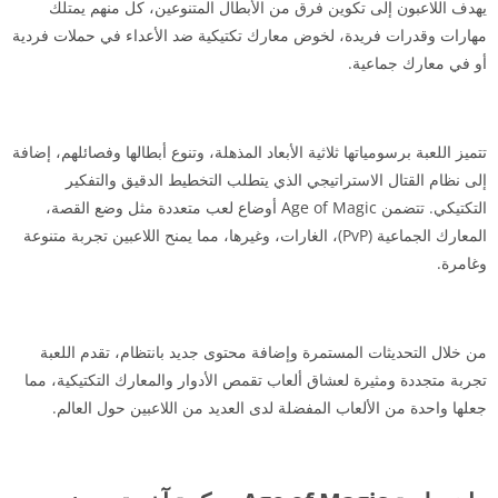
يهدف اللاعبون إلى تكوين فرق من الأبطال المتنوعين، كل منهم يمتلك
مهارات وقدرات فريدة، لخوض معارك تكتيكية ضد الأعداء في حملات فردية
أو في معارك جماعية.
تتميز اللعبة برسومياتها ثلاثية الأبعاد المذهلة، وتنوع أبطالها وفصائلهم، إضافة
إلى نظام القتال الاستراتيجي الذي يتطلب التخطيط الدقيق والتفكير
التكتيكي. تتضمن Age of Magic أوضاع لعب متعددة مثل وضع القصة،
المعارك الجماعية (PvP)، الغارات، وغيرها، مما يمنح اللاعبين تجربة متنوعة
وغامرة.
من خلال التحديثات المستمرة وإضافة محتوى جديد بانتظام، تقدم اللعبة
تجربة متجددة ومثيرة لعشاق ألعاب تقمص الأدوار والمعارك التكتيكية، مما
جعلها واحدة من الألعاب المفضلة لدى العديد من اللاعبين حول العالم.