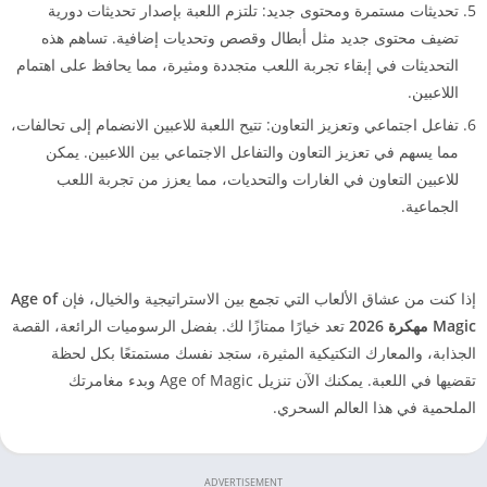
تحديثات مستمرة ومحتوى جديد: تلتزم اللعبة بإصدار تحديثات دورية
تضيف محتوى جديد مثل أبطال وقصص وتحديات إضافية. تساهم هذه
التحديثات في إبقاء تجربة اللعب متجددة ومثيرة، مما يحافظ على اهتمام
اللاعبين.
تفاعل اجتماعي وتعزيز التعاون: تتيح اللعبة للاعبين الانضمام إلى تحالفات،
مما يسهم في تعزيز التعاون والتفاعل الاجتماعي بين اللاعبين. يمكن
للاعبين التعاون في الغارات والتحديات، مما يعزز من تجربة اللعب
الجماعية.
إذا كنت من عشاق الألعاب التي تجمع بين الاستراتيجية والخيال، فإن
Age of
Magic مهكرة 2026
تعد خيارًا ممتازًا لك. بفضل الرسوميات الرائعة، القصة
الجذابة، والمعارك التكتيكية المثيرة، ستجد نفسك مستمتعًا بكل لحظة
تقضيها في اللعبة. يمكنك الآن تنزيل Age of Magic وبدء مغامرتك
الملحمية في هذا العالم السحري.
ADVERTISEMENT