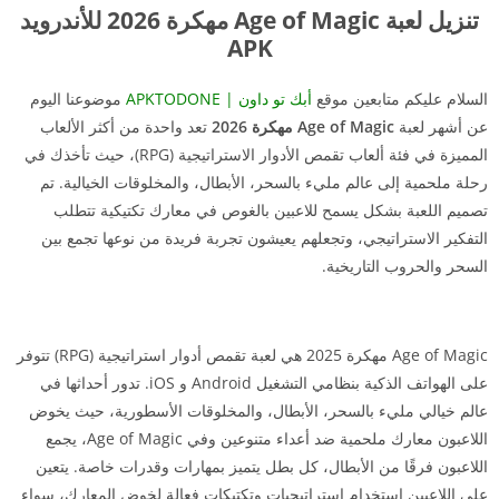
تنزيل لعبة Age of Magic مهكرة 2026 للأندرويد
APK
السلام عليكم متابعين موقع
أبك تو داون | APKTODONE
موضوعنا اليوم
عن أشهر لعبة
Age of Magic مهكرة 2026
تعد واحدة من أكثر الألعاب
المميزة في فئة ألعاب تقمص الأدوار الاستراتيجية (RPG)، حيث تأخذك في
رحلة ملحمية إلى عالم مليء بالسحر، الأبطال، والمخلوقات الخيالية. تم
تصميم اللعبة بشكل يسمح للاعبين بالغوص في معارك تكتيكية تتطلب
التفكير الاستراتيجي، وتجعلهم يعيشون تجربة فريدة من نوعها تجمع بين
السحر والحروب التاريخية.
Age of Magic مهكرة 2025 هي لعبة تقمص أدوار استراتيجية (RPG) تتوفر
على الهواتف الذكية بنظامي التشغيل Android و iOS. تدور أحداثها في
عالم خيالي مليء بالسحر، الأبطال، والمخلوقات الأسطورية، حيث يخوض
اللاعبون معارك ملحمية ضد أعداء متنوعين وفي Age of Magic، يجمع
اللاعبون فرقًا من الأبطال، كل بطل يتميز بمهارات وقدرات خاصة. يتعين
على اللاعبين استخدام استراتيجيات وتكتيكات فعالة لخوض المعارك، سواء