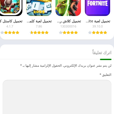
تحميل لعبة Fortnite مهكرة 2026 جاهزة – للأندرويد APK آخر تحديث مجاناً
تحميل كلاش رويال 2026 Clash Royale مهكرة للأندرويد – مجاناً APK آخر إصدار
تحميل لعبة كلمات كراش مهكرة 2026 للأندرويد – APK آخر تحديث مجاناً
4.1.7
7.86
130300016
39.10.0
اترك تعليقاً
لن يتم نشر عنوان بريدك الإلكتروني.
الحقول الإلزامية مشار إليها بـ
*
التعليق
*