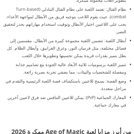
بتطوير ألعاب محمولة مبتكرة.
نظام القتال: تعتمد اللعبة على نظام القتال التبادلي (Turn-based
combat)، حيث يقوم اللاعب بتوجيه فريق من الأبطال لمواجهة الأعداء.
يجب على اللاعبين اختيار الأبطال وتوقيت استخدام مهاراتهم بحذر لتحقيق
النصر.
أبطال اللعبة: تتضمن اللعبة مجموعة كبيرة من الأبطال، مقسمين إلى
فصائل مختلفة، مثل فرسان النور، وعرق الغرانيق، وأبطال الظلام. كل
بطل يتميز بقدرات فريدة يمكن تحسينها وتطويرها خلال اللعب.
تتميز اللعبة برسوميات ثلاثية الأبعاد عالية الجودة مع تصاميم جذابة
ومفصلة للشخصيات والبيئات، مما يضفي تجربة بصرية رائعة.
وضع القصة: يسمح للاعبين باستكشاف قصة اللعبة الرئيسية والتقدم في
مراحل متعددة.
المعارك الجماعية (PvP): يمكن للاعبين التنافس ضد فرق لاعبين آخرين
في معارك جماعية.
من أبرز مزايا لعبة Age of Magic مهكرة 2026