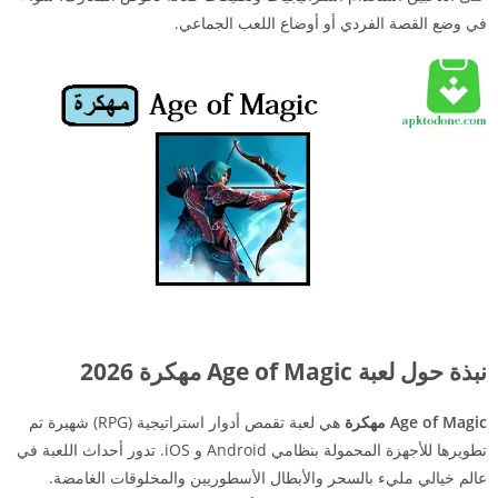
في وضع القصة الفردي أو أوضاع اللعب الجماعي.
نبذة حول لعبة Age of Magic مهكرة 2026
Age of Magic مهكرة
هي لعبة تقمص أدوار استراتيجية (RPG) شهيرة تم
تطويرها للأجهزة المحمولة بنظامي Android و iOS. تدور أحداث اللعبة في
عالم خيالي مليء بالسحر والأبطال الأسطوريين والمخلوقات الغامضة.