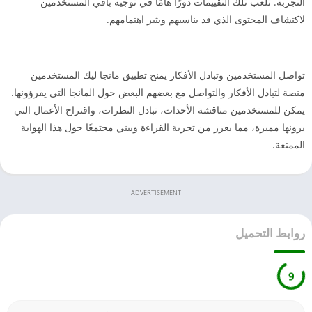
التجربة. تلعب تلك التقييمات دورًا هامًا في توجيه باقي المستخدمين
لاكتشاف المحتوى الذي قد يناسبهم ويثير اهتمامهم.
تواصل المستخدمين وتبادل الأفكار يمنح تطبيق مانجا ليك المستخدمين
منصة لتبادل الأفكار والتواصل مع بعضهم البعض حول المانجا التي يقرؤونها.
يمكن للمستخدمين مناقشة الأحداث، تبادل النظرات، واقتراح الأعمال التي
يرونها مميزة، مما يعزز من تجربة القراءة ويبني مجتمعًا حول هذا الهواية
الممتعة.
ADVERTISEMENT
روابط التحميل
9