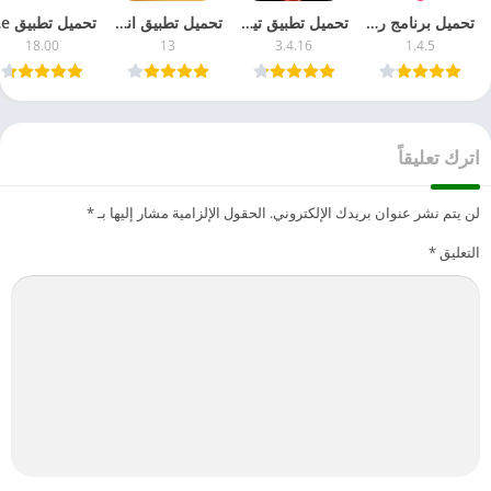
تحميل برنامج رشق متابعين انستا 2026 مجاناً 10k او 200k حقيقين للأندرويد
تحميل تطبيق تيوب ميت 2026 Tubemate للأندرويد APK آخر إصدار مجاناً
تحميل تطبيق انستقرام الذهبي Instagram Gold 2026 مجاناً APK للأندرويد
تحميل ت
18.00
13
3.4.16
1.4.5
اترك تعليقاً
لن يتم نشر عنوان بريدك الإلكتروني.
الحقول الإلزامية مشار إليها بـ
*
التعليق
*