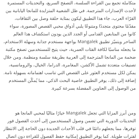
متكاملة تجمع بين القراءة السلسة، التصفح السريع، والتحديثات المستمرة
لأحدث الإصدارات المترجمة. في ظل الشعبية المتزايدة للمانجا اليابانية بين
القرّاء العرب، جاء هذا التطبيق ليكون بمثابة حلقة وصل بين الثقافات،
مقدّمًا محتوى متجددًا ومتنوعًا يلبي أذواق محبي القصص المصورة، سواء
كانوا من المتابعين القدامى أو الجدد الذين يودون استكشاف هذا العالم
الساحر ويتميّز تطبيق Mangalek بواجهة مستخدم جذابة وسهلة الاستخدام،
ما يجعله مناسبًا لكافة الفئات العمرية، حيث يتيح للمستخدمين تصفح مكتبة
ضخمة من المانجا المترجمة إلى العربية بطريقة سلسة ومنظمة. ومن خلال
تصنيفات متعددة تشمل الأكشن، المغامرة، الدراما، الخيال، والرومانسية،
يمكن لكل مستخدم العثور على القصص التي تناسب اهتماماته بسهولة تامة.
إضافة إلى ذلك، يوفر التطبيق خاصية البحث الذكي، مما يُمكّن المستخدم
من الوصول إلى العناوين المفضلة بسرعة كبيرة.
ومن أبرز المزايا التي تجعل Mangalek خيارًا مثاليًا لمحبي المانجا هو
التحديثات الدورية التي تضمن وصول المستخدمين إلى أحدث الفصول فور
توفرها، مما يجعلهم دائمًا في قلب الأحداث الجديدة دون الحاجة إلى الانتظار
لفترات طويلة. كما يوفر التطبيق إمكانية حفظ الفصول للقراءة دون اتصال