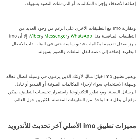
إضافة الأصدقاء وإجراء المكالمات أو الدردشات النصية بسهولة.
ومقارنة Imo مع التطبيقات الأخرى على الرغم من وجود العديد من
التطبيقات المنافسة مثل
WhatsApp
و
Messenger
و
Viber
، إلا أن Imo
يبرز بفضل تقديمه لمكالمات فيديو سلسة حتى في البيئات ذات الاتصال
البطيء، إضافة إلى دعمه لنقل الملفات والصور بسهولة.
ويعتبر تطبيق Imo خيارًا مثاليًا لأولئك الذين يرغبون في وسيلة اتصال فعالة
وسهلة الاستخدام، سواء لإجراء المكالمات الصوتية أو الفيديو أو تبادل
الرسائل النصية. ومع تطور التكنولوجيا واستمرار تحسينات التطبيق، يمكن
توقع أن يظل Imo واحدًا من التطبيقات المفضلة للكثيرين حول العالم.
مميزات تطبيق imo الأصلي آخر تحديث للأندرويد