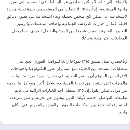
بالإضافة إلى ذلك، لا يمكن التغاضي عن البساطة في التصميم التي تميز
واجهة المستخدم، إذ أن Imo لا يتطلب من المستخدمين خبرة تقنية معقدة
لاستخدامه، بل يمكن لأي شخص تحميله وبدء استخدامه في غضون دقائق
قليلة. كما أن خيارات الدردشة الجماعية وإضافة الملصقات والرموز
التعبيرية المتنوعة تضيف عنصرًا من المرح والتفاعل الحيوي، مما يجعل
المحادثات أكثر متعة وتفاعلاً.
وباختصار، يمثل تطبيق Imo نموذجًا رائعًا للتواصل الفوري الذي يلبي
متطلبات المستخدمين الحديثة. مع استمرار تطور التكنولوجيا واحتياجات
الأفراد، من المتوقع أن يستمر التطبيق في تقديم المزيد من التحسينات
والميزات التي ستعزز من تجربة المستخدم بشكل أكبر. ومع كل ما يقدمه
من مزايا، يمكن القول إن Imo سيظل أحد الخيارات الرائدة في عالم
تطبيقات التواصل، خاصة لأولئك الذين يبحثون عن تجربة تواصل سريعة،
آمنة، وفعالة تجمع بين المكالمات الصوتية والفيديو والنصوص في مكان
واحد.