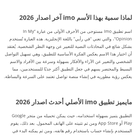
لماذا سمية بهذا الأسم imo آخر اصدار 2026
اسم تطبيق Imo مستوحى من الأحرف الأولى من عبارة “In My
Opinion”، والتي تعني “في رأيي” باللغة الإنجليزية. هذه العبارة تُستخدم
بشكل شائع في المحادثات النصية للتعبير عن وجهة النظر الشخصية. يُعتقد
أن اختيار هذا الاسم يعكس الفكرة الأساسية للتطبيق، وهي تسهيل التواصل
الشخصي والتعبير عن الآراء والأفكار بسهولة وسرعة بين الأفراد والاسم
البسيط والمختصر يسهم في جعل التطبيق أكثر جذبًا للمستخدمين، مما
يعكس رؤية مطوريه في إنشاء منصة تواصل تعتمد على السرعة والبساطة.
مايميز تطبيق imo الأصلي أحدث اصدار 2026
التطبيق يتميز بسهولة استخدامه، حيث يمكن تحميله من متجر Google
Play أو App Store ومن ثم تثبيته على الهاتف المحمول. بعد ذلك، يقوم
المستخدم بإنشاء حساب باستخدام رقم هاتفه، ومن ثم يمكنه البدء في