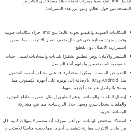
تطبيق Imo يتمتع بعدة مميزات تجعله خيارًا مفضلاً لدى الكثير من
المستخدمين حول العالم. ومن أبرز هذه المميزات:
المكالمات الصوتية والفيديو بجودة عالية: يتيح Imo إجراء مكالمات صوتية
وفيديو بجودة ممتازة حتى في حال ضعف اتصال الإنترنت، مما يضمن
استمرارية الاتصال دون تقطيع.
التشفير والأمان: يوفر التطبيق تشفيرًا للبيانات والمحادثات لضمان حماية
خصوصية المستخدمين وأمانهم أثناء التواصل.
الدعم عبر المنصات: يمكن استخدام Imo على مختلف أنظمة التشغيل
مثل Android وiOS، بالإضافة إلى توفره على أجهزة الكمبيوتر، مما
يسمح بالتواصل عبر عدة أجهزة بسهولة.
إرسال الملفات والوسائط: يدعم التطبيق إرسال الصور، مقاطع الفيديو،
والملفات بشكل سريع وسهل خلال الدردشات، مما يتيح مشاركة
الوسائط بحرية.
استهلاك منخفض للبيانات: من أهم مميزاته أنه مصمم لاستهلاك كمية أقل
من بيانات الإنترنت مقارنة بتطبيقات أخرى، مما يجعله مناسبًا للاستخدام