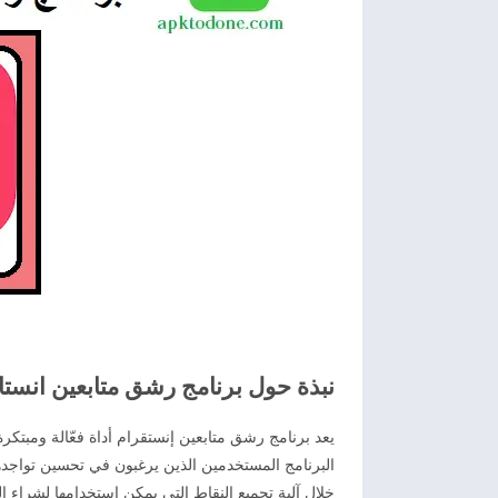
نبذة حول برنامج رشق متابعين انستا 2026 آخر اصدا
يعد برنامج رشق متابعين إنستقرام أداة فعّالة ومبتك
البرنامج المستخدمين الذين يرغبون في تحسين تواجده
خلال آلية تجميع النقاط التي يمكن استخدامها لشراء ا