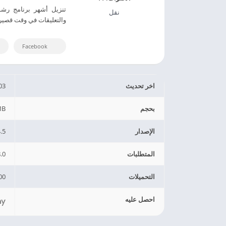
نقل
والتعليقات في وقت قصير. 
Facebook
اخر تحديث
03
بحجم
MB
الإصدار
.5
المتطلبات
8.0 وال
التحميلات
00
احصل عليه