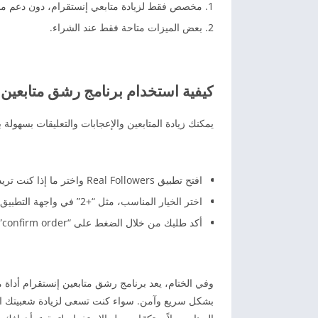
مخصص فقط لزيادة متابعي إنستقرام، دون دعم من
بعض الميزات متاحة فقط عند الشراء.
كيفية استخدام برنامج رشق متابعين 
يمكنك زيادة المتابعين والإعجابات والتعليقات بسهولة ب
افتح تطبيق Real Followers واختر ما إذا كنت تريد زيادة المتابعين، التعليقات، أو الإعجابات.
اختر الخيار المناسب، مثل “+2” في واجهة التطبيق، ثم انقر على “home” للاختيار بين المتابعين أو الإعجابات.
أكد طلبك من خلال الضغط على “confirm order”، وسيتم تنفيذ طلبك فورًا.
وفي الختام، يعد برنامج رشق متابعين إنستقرام أداة 
بشكل سريع وآمن. سواء كنت تسعى لزيادة شعبيتك الشخ