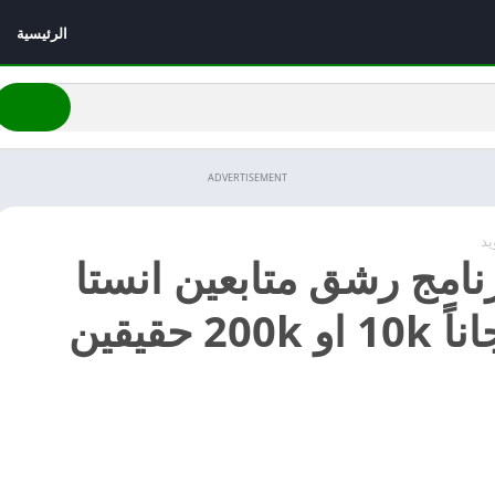
الرئيسية
ADVERTISEMENT
يد
نامج رشق متابعين انستا
2026 مجاناً 10k او 200k حقيقين